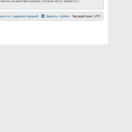
венна за действия хакеров, которые могут привести к
заться с администрацией
Удалить cookies
Часовой пояс:
UTC