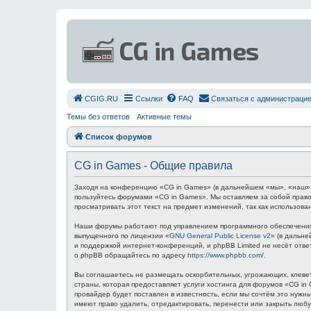
СGIG.RU
Ссылки
FAQ
Связаться с администраци
Темы без ответов
Активные темы
Список форумов
CG in Games - Общие правила
Заходя на конференцию «CG in Games» (в дальнейшем «мы», «наш», «C
пользуйтесь форумами «CG in Games». Мы оставляем за собой право
просматривать этот текст на предмет изменений, так как использов
Наши форумы работают под управлением программного обеспечения 
выпущенного по лицензии «
GNU General Public License v2
» (в дальн
и поддержкой интернет-конференций, и phpBB Limited не несёт отв
о phpBB обращайтесь по адресу
https://www.phpbb.com/
.
Вы соглашаетесь не размещать оскорбительных, угрожающих, клевет
страны, которая предоставляет услуги хостинга для форумов «CG i
провайдер будет поставлен в известность, если мы сочтём это нуж
имеют право удалить, отредактировать, перенести или закрыть любу