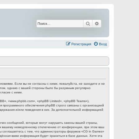
Поиск
Расширенный поис
Регистрация
Вход
ловиями. Если вы не согласны с ними, пожалуйста, не заходите и не
этом, однако с вашей стороны было бы разумным регулярно
гласие с ними.
B», «www.phpbb.com», «phpBB Limited», «phpBB Teams»),
я программного обеспечения phpBB строго связаны с организацией
содержания и/или поведения в них. За дополнительной информацией
очих сообщений, которые могут нарушить законы вашей страны,
и к вашему немедленному отключению от конференции, при этом ваш
 Вы соглашаетесь с тем, что администраторы форумов «CG in Games»
едённая вами информация будет храниться в базе данных. Хотя эта