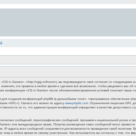
ей
G in Games», «http://cgig.ru/forum»), вы подтверждаете своё согласие со следующими ус
 изменять эти правила в любое время и сделаем всё возможное, чтобы уведомить вас об 
ание конференции «CG in Games» после обновления/исправления условий означает ваше со
для создания конференций phpBB (в дальнейшем «они», «программное обеспечение phpB
ейшем «GPL»). Скачать его можно по адресу
www.phpbb.com
. Ограничения лицензии GPL дл
етственности за то, что администрация конференций определяет в качестве допустимого 
нических сообщений, порнографических сообщений, призывов к национальной розни и пр
n Games» или международное право. Попытки размещения таких сообщений могут привест
ным. IP-адреса всех сообщений сохраняются для возможности проведения такой политики.
ю тему в любое время по своему усмотрению. Как пользователь вы согласны с тем, что вв