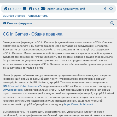
СGIG.RU
FAQ
Связаться с администрацией
Темы без ответов
Активные темы
П
Список форумов
о
CG in Games - Общие правила
и
с
Заходя на конференцию «CG in Games» (в дальнейшем «мы», «наш», «CG in Games»,
«http://cgig.ru/forum»), вы подтверждаете своё согласие со следующими условиями.
к
Если вы не согласны с ними, пожалуйста, не заходите и не пользуйтесь форумами
«CG in Games». Мы оставляем за собой право изменять эти правила в любое время и
сделаем всё возможное, чтобы уведомить вас об этом, однако с вашей стороны было
бы разумным регулярно просматривать этот текст на предмет изменений, так как
использование конференции «CG in Games» после обновления/исправления условий
означает ваше согласие с ними.
Наши форумы работают под управлением программного обеспечения для создания
конференций phpBB (в дальнейшем «они», «программное обеспечение phpBB»,
«www.phpbb.com», «phpBB Limited», «phpBB Teams»), выпущенного по лицензии «
GNU General Public License v2
» (в дальнейшем «GPL»). Скачать его можно по адресу
www.phpbb.com
. Ограничения лицензии GPL для программного обеспечения phpBB
строго связаны с организацией и поддержкой интернет-конференций, и phpBB Limited
не несёт ответственности за то, что администрация конференций определяет в
качестве допустимого содержания и/или поведения в них. За дополнительной
информацией о phpBB обращайтесь по адресу
https://www.phpbb.com/
.
Вы соглашаетесь не размещать оскорбительных, угрожающих, клеветнических
сообщений, порнографических сообщений, призывов к национальной розни и прочих