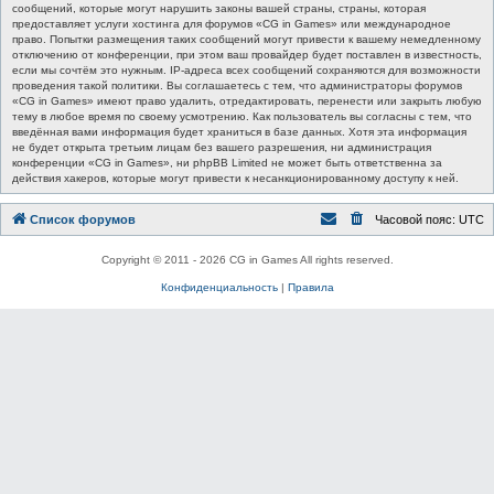
сообщений, которые могут нарушить законы вашей страны, страны, которая
предоставляет услуги хостинга для форумов «CG in Games» или международное
право. Попытки размещения таких сообщений могут привести к вашему немедленному
отключению от конференции, при этом ваш провайдер будет поставлен в известность,
если мы сочтём это нужным. IP-адреса всех сообщений сохраняются для возможности
проведения такой политики. Вы соглашаетесь с тем, что администраторы форумов
«CG in Games» имеют право удалить, отредактировать, перенести или закрыть любую
тему в любое время по своему усмотрению. Как пользователь вы согласны с тем, что
введённая вами информация будет храниться в базе данных. Хотя эта информация
не будет открыта третьим лицам без вашего разрешения, ни администрация
конференции «CG in Games», ни phpBB Limited не может быть ответственна за
действия хакеров, которые могут привести к несанкционированному доступу к ней.
Список форумов
Часовой пояс:
UTC
Copyright © 2011 - 2026 CG in Games All rights reserved.
Конфиденциальность
|
Правила