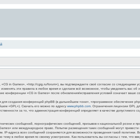
ей
G in Games», «http://cgig.ru/forum»), вы подтверждаете своё согласие со следующими ус
 изменять эти правила в любое время и сделаем всё возможное, чтобы уведомить вас об 
ание конференции «CG in Games» после обновления/исправления условий означает ваше со
для создания конференций phpBB (в дальнейшем «они», «программное обеспечение phpB
ейшем «GPL»). Скачать его можно по адресу
www.phpbb.com
. Ограничения лицензии GPL дл
етственности за то, что администрация конференций определяет в качестве допустимого 
нических сообщений, порнографических сообщений, призывов к национальной розни и пр
n Games» или международное право. Попытки размещения таких сообщений могут привест
ным. IP-адреса всех сообщений сохраняются для возможности проведения такой политики.
ю тему в любое время по своему усмотрению. Как пользователь вы согласны с тем, что вв