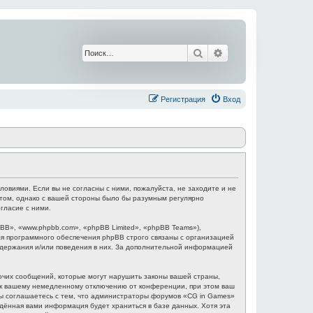
Поиск
Расширенный поис
Регистрация
Вход
ловиями. Если вы не согласны с ними, пожалуйста, не заходите и не
этом, однако с вашей стороны было бы разумным регулярно
гласие с ними.
B», «www.phpbb.com», «phpBB Limited», «phpBB Teams»),
я программного обеспечения phpBB строго связаны с организацией
содержания и/или поведения в них. За дополнительной информацией
очих сообщений, которые могут нарушить законы вашей страны,
и к вашему немедленному отключению от конференции, при этом ваш
 Вы соглашаетесь с тем, что администраторы форумов «CG in Games»
едённая вами информация будет храниться в базе данных. Хотя эта