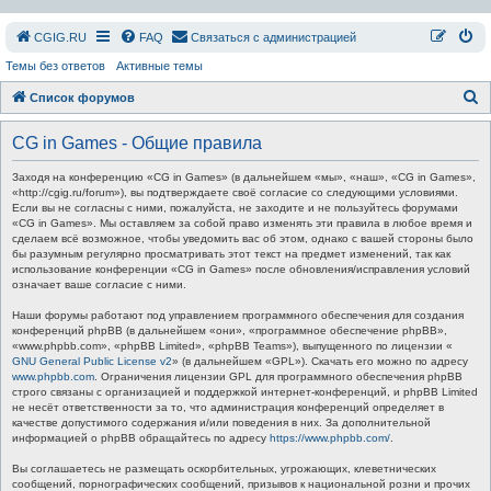
СGIG.RU
FAQ
Связаться с администрацией
Темы без ответов
Активные темы
П
Список форумов
о
CG in Games - Общие правила
и
с
Заходя на конференцию «CG in Games» (в дальнейшем «мы», «наш», «CG in Games»,
«http://cgig.ru/forum»), вы подтверждаете своё согласие со следующими условиями.
к
Если вы не согласны с ними, пожалуйста, не заходите и не пользуйтесь форумами
«CG in Games». Мы оставляем за собой право изменять эти правила в любое время и
сделаем всё возможное, чтобы уведомить вас об этом, однако с вашей стороны было
бы разумным регулярно просматривать этот текст на предмет изменений, так как
использование конференции «CG in Games» после обновления/исправления условий
означает ваше согласие с ними.
Наши форумы работают под управлением программного обеспечения для создания
конференций phpBB (в дальнейшем «они», «программное обеспечение phpBB»,
«www.phpbb.com», «phpBB Limited», «phpBB Teams»), выпущенного по лицензии «
GNU General Public License v2
» (в дальнейшем «GPL»). Скачать его можно по адресу
www.phpbb.com
. Ограничения лицензии GPL для программного обеспечения phpBB
строго связаны с организацией и поддержкой интернет-конференций, и phpBB Limited
не несёт ответственности за то, что администрация конференций определяет в
качестве допустимого содержания и/или поведения в них. За дополнительной
информацией о phpBB обращайтесь по адресу
https://www.phpbb.com/
.
Вы соглашаетесь не размещать оскорбительных, угрожающих, клеветнических
сообщений, порнографических сообщений, призывов к национальной розни и прочих