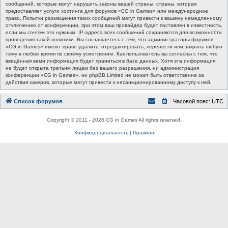
сообщений, которые могут нарушить законы вашей страны, страны, которая
предоставляет услуги хостинга для форумов «CG in Games» или международное
право. Попытки размещения таких сообщений могут привести к вашему немедленному
отключению от конференции, при этом ваш провайдер будет поставлен в известность,
если мы сочтём это нужным. IP-адреса всех сообщений сохраняются для возможности
проведения такой политики. Вы соглашаетесь с тем, что администраторы форумов
«CG in Games» имеют право удалить, отредактировать, перенести или закрыть любую
тему в любое время по своему усмотрению. Как пользователь вы согласны с тем, что
введённая вами информация будет храниться в базе данных. Хотя эта информация
не будет открыта третьим лицам без вашего разрешения, ни администрация
конференции «CG in Games», ни phpBB Limited не может быть ответственна за
действия хакеров, которые могут привести к несанкционированному доступу к ней.
Список форумов
Часовой пояс:
UTC
Copyright © 2011 - 2026 CG in Games All rights reserved.
Конфиденциальность
|
Правила