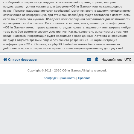
сообщений, которые могут нарушить законы вашей страны, страны, которая
предоставляет услуги хостинга для форумов «CG in Games» или международное
право. Попытки размещения таких сообщений могут привести к вашему немедленному
отключению от конференции, при этом ваш провайдер будет поставлен в известность,
если мы сочтём это нужным. IP-адреса всех сообщений сохраняются для возможности
проведения такой политики. Вы соглашаетесь с тем, что администраторы форумов
«CG in Games» имеют право удалить, отредактировать, перенести или закрыть любую
тему в любое время по своему усмотрению. Как пользователь вы согласны с тем, что
введённая вами информация будет храниться в базе данных. Хотя эта информация
не будет открыта третьим лицам без вашего разрешения, ни администрация
конференции «CG in Games», ни phpBB Limited не может быть ответственна за
действия хакеров, которые могут привести к несанкционированному доступу к ней.
Список форумов
Часовой пояс:
UTC
Copyright © 2011 - 2026 CG in Games All rights reserved.
Конфиденциальность
|
Правила