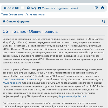
СGIG.RU
FAQ
Связаться с администрацией
Темы без ответов
Активные темы
П
Список форумов
о
CG in Games - Общие правила
и
с
Заходя на конференцию «CG in Games» (в дальнейшем «мы», «наш», «CG in Games»,
«http://cgig.ru/forum»), вы подтверждаете своё согласие со следующими условиями.
к
Если вы не согласны с ними, пожалуйста, не заходите и не пользуйтесь форумами
«CG in Games». Мы оставляем за собой право изменять эти правила в любое время и
сделаем всё возможное, чтобы уведомить вас об этом, однако с вашей стороны было
бы разумным регулярно просматривать этот текст на предмет изменений, так как
использование конференции «CG in Games» после обновления/исправления условий
означает ваше согласие с ними.
Наши форумы работают под управлением программного обеспечения для создания
конференций phpBB (в дальнейшем «они», «программное обеспечение phpBB»,
«www.phpbb.com», «phpBB Limited», «phpBB Teams»), выпущенного по лицензии «
GNU General Public License v2
» (в дальнейшем «GPL»). Скачать его можно по адресу
www.phpbb.com
. Ограничения лицензии GPL для программного обеспечения phpBB
строго связаны с организацией и поддержкой интернет-конференций, и phpBB Limited
не несёт ответственности за то, что администрация конференций определяет в
качестве допустимого содержания и/или поведения в них. За дополнительной
информацией о phpBB обращайтесь по адресу
https://www.phpbb.com/
.
Вы соглашаетесь не размещать оскорбительных, угрожающих, клеветнических
сообщений, порнографических сообщений, призывов к национальной розни и прочих