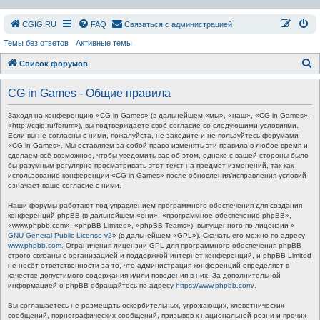
СGIG.RU
FAQ
Связаться с администрацией
Темы без ответов
Активные темы
П
Список форумов
о
CG in Games - Общие правила
и
с
Заходя на конференцию «CG in Games» (в дальнейшем «мы», «наш», «CG in Games»,
«http://cgig.ru/forum»), вы подтверждаете своё согласие со следующими условиями.
к
Если вы не согласны с ними, пожалуйста, не заходите и не пользуйтесь форумами
«CG in Games». Мы оставляем за собой право изменять эти правила в любое время и
сделаем всё возможное, чтобы уведомить вас об этом, однако с вашей стороны было
бы разумным регулярно просматривать этот текст на предмет изменений, так как
использование конференции «CG in Games» после обновления/исправления условий
означает ваше согласие с ними.
Наши форумы работают под управлением программного обеспечения для создания
конференций phpBB (в дальнейшем «они», «программное обеспечение phpBB»,
«www.phpbb.com», «phpBB Limited», «phpBB Teams»), выпущенного по лицензии «
GNU General Public License v2
» (в дальнейшем «GPL»). Скачать его можно по адресу
www.phpbb.com
. Ограничения лицензии GPL для программного обеспечения phpBB
строго связаны с организацией и поддержкой интернет-конференций, и phpBB Limited
не несёт ответственности за то, что администрация конференций определяет в
качестве допустимого содержания и/или поведения в них. За дополнительной
информацией о phpBB обращайтесь по адресу
https://www.phpbb.com/
.
Вы соглашаетесь не размещать оскорбительных, угрожающих, клеветнических
сообщений, порнографических сообщений, призывов к национальной розни и прочих