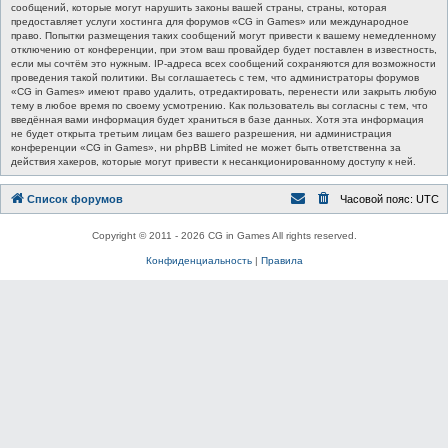
сообщений, которые могут нарушить законы вашей страны, страны, которая
предоставляет услуги хостинга для форумов «CG in Games» или международное
право. Попытки размещения таких сообщений могут привести к вашему немедленному
отключению от конференции, при этом ваш провайдер будет поставлен в известность,
если мы сочтём это нужным. IP-адреса всех сообщений сохраняются для возможности
проведения такой политики. Вы соглашаетесь с тем, что администраторы форумов
«CG in Games» имеют право удалить, отредактировать, перенести или закрыть любую
тему в любое время по своему усмотрению. Как пользователь вы согласны с тем, что
введённая вами информация будет храниться в базе данных. Хотя эта информация
не будет открыта третьим лицам без вашего разрешения, ни администрация
конференции «CG in Games», ни phpBB Limited не может быть ответственна за
действия хакеров, которые могут привести к несанкционированному доступу к ней.
Список форумов
Часовой пояс:
UTC
Copyright © 2011 - 2026 CG in Games All rights reserved.
Конфиденциальность
|
Правила