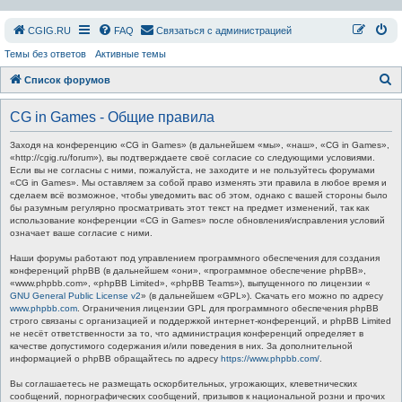
СGIG.RU
FAQ
Связаться с администрацией
Темы без ответов
Активные темы
П
Список форумов
о
CG in Games - Общие правила
и
с
Заходя на конференцию «CG in Games» (в дальнейшем «мы», «наш», «CG in Games»,
«http://cgig.ru/forum»), вы подтверждаете своё согласие со следующими условиями.
к
Если вы не согласны с ними, пожалуйста, не заходите и не пользуйтесь форумами
«CG in Games». Мы оставляем за собой право изменять эти правила в любое время и
сделаем всё возможное, чтобы уведомить вас об этом, однако с вашей стороны было
бы разумным регулярно просматривать этот текст на предмет изменений, так как
использование конференции «CG in Games» после обновления/исправления условий
означает ваше согласие с ними.
Наши форумы работают под управлением программного обеспечения для создания
конференций phpBB (в дальнейшем «они», «программное обеспечение phpBB»,
«www.phpbb.com», «phpBB Limited», «phpBB Teams»), выпущенного по лицензии «
GNU General Public License v2
» (в дальнейшем «GPL»). Скачать его можно по адресу
www.phpbb.com
. Ограничения лицензии GPL для программного обеспечения phpBB
строго связаны с организацией и поддержкой интернет-конференций, и phpBB Limited
не несёт ответственности за то, что администрация конференций определяет в
качестве допустимого содержания и/или поведения в них. За дополнительной
информацией о phpBB обращайтесь по адресу
https://www.phpbb.com/
.
Вы соглашаетесь не размещать оскорбительных, угрожающих, клеветнических
сообщений, порнографических сообщений, призывов к национальной розни и прочих