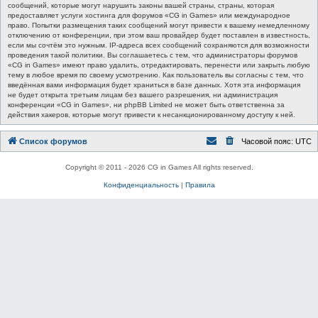
сообщений, которые могут нарушить законы вашей страны, страны, которая
предоставляет услуги хостинга для форумов «CG in Games» или международное
право. Попытки размещения таких сообщений могут привести к вашему немедленному
отключению от конференции, при этом ваш провайдер будет поставлен в известность,
если мы сочтём это нужным. IP-адреса всех сообщений сохраняются для возможности
проведения такой политики. Вы соглашаетесь с тем, что администраторы форумов
«CG in Games» имеют право удалить, отредактировать, перенести или закрыть любую
тему в любое время по своему усмотрению. Как пользователь вы согласны с тем, что
введённая вами информация будет храниться в базе данных. Хотя эта информация
не будет открыта третьим лицам без вашего разрешения, ни администрация
конференции «CG in Games», ни phpBB Limited не может быть ответственна за
действия хакеров, которые могут привести к несанкционированному доступу к ней.
Список форумов
Часовой пояс:
UTC
Copyright © 2011 - 2026 CG in Games All rights reserved.
Конфиденциальность
|
Правила