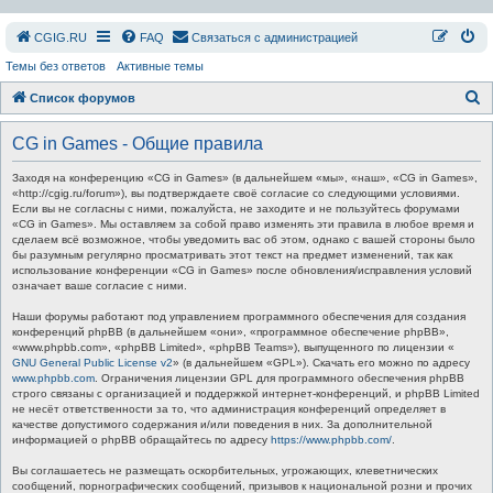
СGIG.RU
FAQ
Связаться с администрацией
Темы без ответов
Активные темы
П
Список форумов
о
CG in Games - Общие правила
и
с
Заходя на конференцию «CG in Games» (в дальнейшем «мы», «наш», «CG in Games»,
«http://cgig.ru/forum»), вы подтверждаете своё согласие со следующими условиями.
к
Если вы не согласны с ними, пожалуйста, не заходите и не пользуйтесь форумами
«CG in Games». Мы оставляем за собой право изменять эти правила в любое время и
сделаем всё возможное, чтобы уведомить вас об этом, однако с вашей стороны было
бы разумным регулярно просматривать этот текст на предмет изменений, так как
использование конференции «CG in Games» после обновления/исправления условий
означает ваше согласие с ними.
Наши форумы работают под управлением программного обеспечения для создания
конференций phpBB (в дальнейшем «они», «программное обеспечение phpBB»,
«www.phpbb.com», «phpBB Limited», «phpBB Teams»), выпущенного по лицензии «
GNU General Public License v2
» (в дальнейшем «GPL»). Скачать его можно по адресу
www.phpbb.com
. Ограничения лицензии GPL для программного обеспечения phpBB
строго связаны с организацией и поддержкой интернет-конференций, и phpBB Limited
не несёт ответственности за то, что администрация конференций определяет в
качестве допустимого содержания и/или поведения в них. За дополнительной
информацией о phpBB обращайтесь по адресу
https://www.phpbb.com/
.
Вы соглашаетесь не размещать оскорбительных, угрожающих, клеветнических
сообщений, порнографических сообщений, призывов к национальной розни и прочих