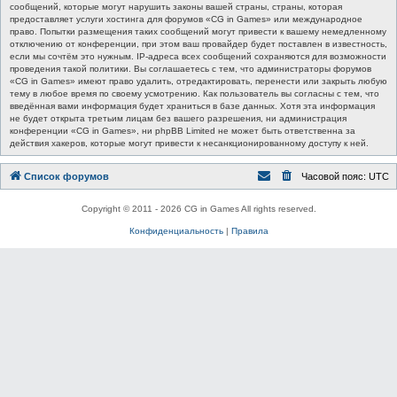
сообщений, которые могут нарушить законы вашей страны, страны, которая
предоставляет услуги хостинга для форумов «CG in Games» или международное
право. Попытки размещения таких сообщений могут привести к вашему немедленному
отключению от конференции, при этом ваш провайдер будет поставлен в известность,
если мы сочтём это нужным. IP-адреса всех сообщений сохраняются для возможности
проведения такой политики. Вы соглашаетесь с тем, что администраторы форумов
«CG in Games» имеют право удалить, отредактировать, перенести или закрыть любую
тему в любое время по своему усмотрению. Как пользователь вы согласны с тем, что
введённая вами информация будет храниться в базе данных. Хотя эта информация
не будет открыта третьим лицам без вашего разрешения, ни администрация
конференции «CG in Games», ни phpBB Limited не может быть ответственна за
действия хакеров, которые могут привести к несанкционированному доступу к ней.
Список форумов
Часовой пояс:
UTC
Copyright © 2011 - 2026 CG in Games All rights reserved.
Конфиденциальность
|
Правила