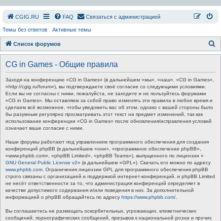
СGIG.RU
FAQ
Связаться с администрацией
Темы без ответов
Активные темы
П
Список форумов
о
CG in Games - Общие правила
и
с
Заходя на конференцию «CG in Games» (в дальнейшем «мы», «наш», «CG in Games»,
«http://cgig.ru/forum»), вы подтверждаете своё согласие со следующими условиями.
к
Если вы не согласны с ними, пожалуйста, не заходите и не пользуйтесь форумами
«CG in Games». Мы оставляем за собой право изменять эти правила в любое время и
сделаем всё возможное, чтобы уведомить вас об этом, однако с вашей стороны было
бы разумным регулярно просматривать этот текст на предмет изменений, так как
использование конференции «CG in Games» после обновления/исправления условий
означает ваше согласие с ними.
Наши форумы работают под управлением программного обеспечения для создания
конференций phpBB (в дальнейшем «они», «программное обеспечение phpBB»,
«www.phpbb.com», «phpBB Limited», «phpBB Teams»), выпущенного по лицензии «
GNU General Public License v2
» (в дальнейшем «GPL»). Скачать его можно по адресу
www.phpbb.com
. Ограничения лицензии GPL для программного обеспечения phpBB
строго связаны с организацией и поддержкой интернет-конференций, и phpBB Limited
не несёт ответственности за то, что администрация конференций определяет в
качестве допустимого содержания и/или поведения в них. За дополнительной
информацией о phpBB обращайтесь по адресу
https://www.phpbb.com/
.
Вы соглашаетесь не размещать оскорбительных, угрожающих, клеветнических
сообщений, порнографических сообщений, призывов к национальной розни и прочих