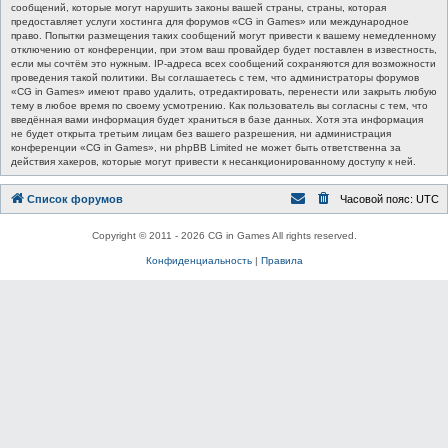
сообщений, которые могут нарушить законы вашей страны, страны, которая
предоставляет услуги хостинга для форумов «CG in Games» или международное
право. Попытки размещения таких сообщений могут привести к вашему немедленному
отключению от конференции, при этом ваш провайдер будет поставлен в известность,
если мы сочтём это нужным. IP-адреса всех сообщений сохраняются для возможности
проведения такой политики. Вы соглашаетесь с тем, что администраторы форумов
«CG in Games» имеют право удалить, отредактировать, перенести или закрыть любую
тему в любое время по своему усмотрению. Как пользователь вы согласны с тем, что
введённая вами информация будет храниться в базе данных. Хотя эта информация
не будет открыта третьим лицам без вашего разрешения, ни администрация
конференции «CG in Games», ни phpBB Limited не может быть ответственна за
действия хакеров, которые могут привести к несанкционированному доступу к ней.
Список форумов
Часовой пояс:
UTC
Copyright © 2011 - 2026 CG in Games All rights reserved.
Конфиденциальность
|
Правила