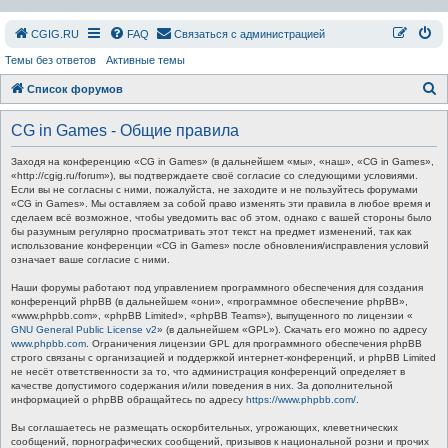
СGIG.RU
FAQ
Связаться с администрацией
Темы без ответов
Активные темы
П
Список форумов
о
CG in Games - Общие правила
и
с
Заходя на конференцию «CG in Games» (в дальнейшем «мы», «наш», «CG in Games»,
«http://cgig.ru/forum»), вы подтверждаете своё согласие со следующими условиями.
к
Если вы не согласны с ними, пожалуйста, не заходите и не пользуйтесь форумами
«CG in Games». Мы оставляем за собой право изменять эти правила в любое время и
сделаем всё возможное, чтобы уведомить вас об этом, однако с вашей стороны было
бы разумным регулярно просматривать этот текст на предмет изменений, так как
использование конференции «CG in Games» после обновления/исправления условий
означает ваше согласие с ними.
Наши форумы работают под управлением программного обеспечения для создания
конференций phpBB (в дальнейшем «они», «программное обеспечение phpBB»,
«www.phpbb.com», «phpBB Limited», «phpBB Teams»), выпущенного по лицензии «
GNU General Public License v2
» (в дальнейшем «GPL»). Скачать его можно по адресу
www.phpbb.com
. Ограничения лицензии GPL для программного обеспечения phpBB
строго связаны с организацией и поддержкой интернет-конференций, и phpBB Limited
не несёт ответственности за то, что администрация конференций определяет в
качестве допустимого содержания и/или поведения в них. За дополнительной
информацией о phpBB обращайтесь по адресу
https://www.phpbb.com/
.
Вы соглашаетесь не размещать оскорбительных, угрожающих, клеветнических
сообщений, порнографических сообщений, призывов к национальной розни и прочих