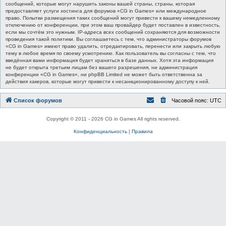
сообщений, которые могут нарушить законы вашей страны, страны, которая
предоставляет услуги хостинга для форумов «CG in Games» или международное
право. Попытки размещения таких сообщений могут привести к вашему немедленному
отключению от конференции, при этом ваш провайдер будет поставлен в известность,
если мы сочтём это нужным. IP-адреса всех сообщений сохраняются для возможности
проведения такой политики. Вы соглашаетесь с тем, что администраторы форумов
«CG in Games» имеют право удалить, отредактировать, перенести или закрыть любую
тему в любое время по своему усмотрению. Как пользователь вы согласны с тем, что
введённая вами информация будет храниться в базе данных. Хотя эта информация
не будет открыта третьим лицам без вашего разрешения, ни администрация
конференции «CG in Games», ни phpBB Limited не может быть ответственна за
действия хакеров, которые могут привести к несанкционированному доступу к ней.
Список форумов
Часовой пояс:
UTC
Copyright © 2011 - 2026 CG in Games All rights reserved.
Конфиденциальность
|
Правила