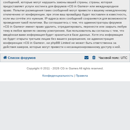
сообщений, которые могут нарушить законы вашей страны, страны, которая
предоставляет услуги хостинга для форумов «CG in Games» или международное
право. Попытки размещения таких сообщений могут привести к вашему немедленному
отключению от конференции, при этом ваш провайдер будет поставлен в известность,
если мы сочтём это нужным. IP-адреса всех сообщений сохраняются для возможности
проведения такой политики. Вы соглашаетесь с тем, что администраторы форумов
«CG in Games» имеют право удалить, отредактировать, перенести или закрыть любую
тему в любое время по своему усмотрению. Как пользователь вы согласны с тем, что
введённая вами информация будет храниться в базе данных. Хотя эта информация
не будет открыта третьим лицам без вашего разрешения, ни администрация
конференции «CG in Games», ни phpBB Limited не может быть ответственна за
действия хакеров, которые могут привести к несанкционированному доступу к ней.
Список форумов
Часовой пояс:
UTC
Copyright © 2011 - 2026 CG in Games All rights reserved.
Конфиденциальность
|
Правила