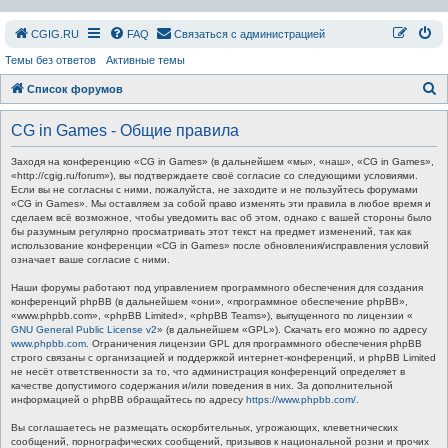
СGIG.RU
FAQ
Связаться с администрацией
Темы без ответов
Активные темы
П
Список форумов
о
CG in Games - Общие правила
и
с
Заходя на конференцию «CG in Games» (в дальнейшем «мы», «наш», «CG in Games»,
«http://cgig.ru/forum»), вы подтверждаете своё согласие со следующими условиями.
к
Если вы не согласны с ними, пожалуйста, не заходите и не пользуйтесь форумами
«CG in Games». Мы оставляем за собой право изменять эти правила в любое время и
сделаем всё возможное, чтобы уведомить вас об этом, однако с вашей стороны было
бы разумным регулярно просматривать этот текст на предмет изменений, так как
использование конференции «CG in Games» после обновления/исправления условий
означает ваше согласие с ними.
Наши форумы работают под управлением программного обеспечения для создания
конференций phpBB (в дальнейшем «они», «программное обеспечение phpBB»,
«www.phpbb.com», «phpBB Limited», «phpBB Teams»), выпущенного по лицензии «
GNU General Public License v2
» (в дальнейшем «GPL»). Скачать его можно по адресу
www.phpbb.com
. Ограничения лицензии GPL для программного обеспечения phpBB
строго связаны с организацией и поддержкой интернет-конференций, и phpBB Limited
не несёт ответственности за то, что администрация конференций определяет в
качестве допустимого содержания и/или поведения в них. За дополнительной
информацией о phpBB обращайтесь по адресу
https://www.phpbb.com/
.
Вы соглашаетесь не размещать оскорбительных, угрожающих, клеветнических
сообщений, порнографических сообщений, призывов к национальной розни и прочих