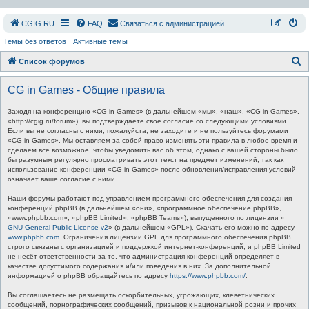
СGIG.RU
FAQ
Связаться с администрацией
Темы без ответов
Активные темы
П
Список форумов
о
CG in Games - Общие правила
и
с
Заходя на конференцию «CG in Games» (в дальнейшем «мы», «наш», «CG in Games»,
«http://cgig.ru/forum»), вы подтверждаете своё согласие со следующими условиями.
к
Если вы не согласны с ними, пожалуйста, не заходите и не пользуйтесь форумами
«CG in Games». Мы оставляем за собой право изменять эти правила в любое время и
сделаем всё возможное, чтобы уведомить вас об этом, однако с вашей стороны было
бы разумным регулярно просматривать этот текст на предмет изменений, так как
использование конференции «CG in Games» после обновления/исправления условий
означает ваше согласие с ними.
Наши форумы работают под управлением программного обеспечения для создания
конференций phpBB (в дальнейшем «они», «программное обеспечение phpBB»,
«www.phpbb.com», «phpBB Limited», «phpBB Teams»), выпущенного по лицензии «
GNU General Public License v2
» (в дальнейшем «GPL»). Скачать его можно по адресу
www.phpbb.com
. Ограничения лицензии GPL для программного обеспечения phpBB
строго связаны с организацией и поддержкой интернет-конференций, и phpBB Limited
не несёт ответственности за то, что администрация конференций определяет в
качестве допустимого содержания и/или поведения в них. За дополнительной
информацией о phpBB обращайтесь по адресу
https://www.phpbb.com/
.
Вы соглашаетесь не размещать оскорбительных, угрожающих, клеветнических
сообщений, порнографических сообщений, призывов к национальной розни и прочих