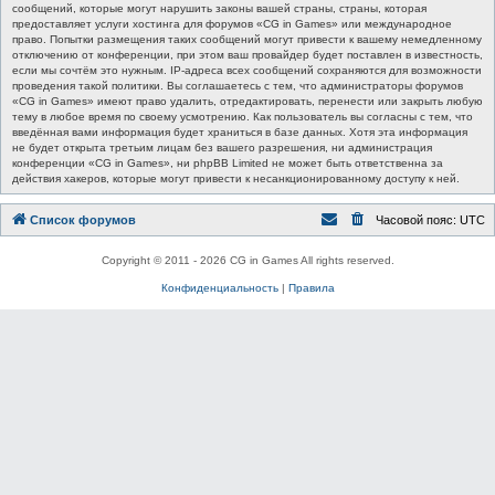
сообщений, которые могут нарушить законы вашей страны, страны, которая
предоставляет услуги хостинга для форумов «CG in Games» или международное
право. Попытки размещения таких сообщений могут привести к вашему немедленному
отключению от конференции, при этом ваш провайдер будет поставлен в известность,
если мы сочтём это нужным. IP-адреса всех сообщений сохраняются для возможности
проведения такой политики. Вы соглашаетесь с тем, что администраторы форумов
«CG in Games» имеют право удалить, отредактировать, перенести или закрыть любую
тему в любое время по своему усмотрению. Как пользователь вы согласны с тем, что
введённая вами информация будет храниться в базе данных. Хотя эта информация
не будет открыта третьим лицам без вашего разрешения, ни администрация
конференции «CG in Games», ни phpBB Limited не может быть ответственна за
действия хакеров, которые могут привести к несанкционированному доступу к ней.
Список форумов
Часовой пояс:
UTC
Copyright © 2011 - 2026 CG in Games All rights reserved.
Конфиденциальность
|
Правила