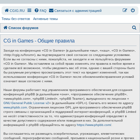
СGIG.RU
FAQ
Связаться с администрацией
Темы без ответов
Активные темы
П
Список форумов
о
CG in Games - Общие правила
и
с
Заходя на конференцию «CG in Games» (в дальнейшем «мы», «наш», «CG in Games»,
«http://cgig.ru/forum»), вы подтверждаете своё согласие со следующими условиями.
к
Если вы не согласны с ними, пожалуйста, не заходите и не пользуйтесь форумами
«CG in Games». Мы оставляем за собой право изменять эти правила в любое время и
сделаем всё возможное, чтобы уведомить вас об этом, однако с вашей стороны было
бы разумным регулярно просматривать этот текст на предмет изменений, так как
использование конференции «CG in Games» после обновления/исправления условий
означает ваше согласие с ними.
Наши форумы работают под управлением программного обеспечения для создания
конференций phpBB (в дальнейшем «они», «программное обеспечение phpBB»,
«www.phpbb.com», «phpBB Limited», «phpBB Teams»), выпущенного по лицензии «
GNU General Public License v2
» (в дальнейшем «GPL»). Скачать его можно по адресу
www.phpbb.com
. Ограничения лицензии GPL для программного обеспечения phpBB
строго связаны с организацией и поддержкой интернет-конференций, и phpBB Limited
не несёт ответственности за то, что администрация конференций определяет в
качестве допустимого содержания и/или поведения в них. За дополнительной
информацией о phpBB обращайтесь по адресу
https://www.phpbb.com/
.
Вы соглашаетесь не размещать оскорбительных, угрожающих, клеветнических
сообщений, порнографических сообщений, призывов к национальной розни и прочих