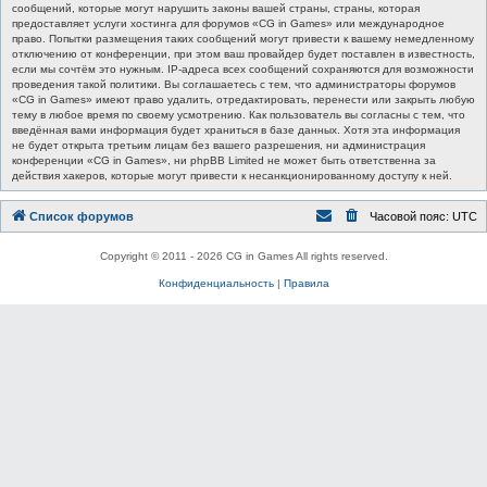
сообщений, которые могут нарушить законы вашей страны, страны, которая
предоставляет услуги хостинга для форумов «CG in Games» или международное
право. Попытки размещения таких сообщений могут привести к вашему немедленному
отключению от конференции, при этом ваш провайдер будет поставлен в известность,
если мы сочтём это нужным. IP-адреса всех сообщений сохраняются для возможности
проведения такой политики. Вы соглашаетесь с тем, что администраторы форумов
«CG in Games» имеют право удалить, отредактировать, перенести или закрыть любую
тему в любое время по своему усмотрению. Как пользователь вы согласны с тем, что
введённая вами информация будет храниться в базе данных. Хотя эта информация
не будет открыта третьим лицам без вашего разрешения, ни администрация
конференции «CG in Games», ни phpBB Limited не может быть ответственна за
действия хакеров, которые могут привести к несанкционированному доступу к ней.
Список форумов
Часовой пояс:
UTC
Copyright © 2011 - 2026 CG in Games All rights reserved.
Конфиденциальность
|
Правила