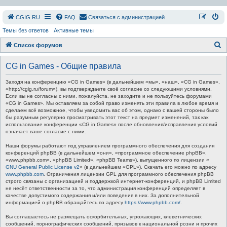
СGIG.RU
FAQ
Связаться с администрацией
Темы без ответов
Активные темы
П
Список форумов
о
CG in Games - Общие правила
и
с
Заходя на конференцию «CG in Games» (в дальнейшем «мы», «наш», «CG in Games»,
«http://cgig.ru/forum»), вы подтверждаете своё согласие со следующими условиями.
к
Если вы не согласны с ними, пожалуйста, не заходите и не пользуйтесь форумами
«CG in Games». Мы оставляем за собой право изменять эти правила в любое время и
сделаем всё возможное, чтобы уведомить вас об этом, однако с вашей стороны было
бы разумным регулярно просматривать этот текст на предмет изменений, так как
использование конференции «CG in Games» после обновления/исправления условий
означает ваше согласие с ними.
Наши форумы работают под управлением программного обеспечения для создания
конференций phpBB (в дальнейшем «они», «программное обеспечение phpBB»,
«www.phpbb.com», «phpBB Limited», «phpBB Teams»), выпущенного по лицензии «
GNU General Public License v2
» (в дальнейшем «GPL»). Скачать его можно по адресу
www.phpbb.com
. Ограничения лицензии GPL для программного обеспечения phpBB
строго связаны с организацией и поддержкой интернет-конференций, и phpBB Limited
не несёт ответственности за то, что администрация конференций определяет в
качестве допустимого содержания и/или поведения в них. За дополнительной
информацией о phpBB обращайтесь по адресу
https://www.phpbb.com/
.
Вы соглашаетесь не размещать оскорбительных, угрожающих, клеветнических
сообщений, порнографических сообщений, призывов к национальной розни и прочих