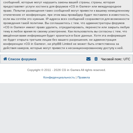
сообщений, которые могут нарушить законы вашей страны, страны, которая
предоставляет услуги хостинга для форумов «CG in Games» или международное
право. Попытки размещения таких сообщений могут привести к вашему немедленному
отключению от конференции, при этом ваш провайдер будет поставлен в известность,
если мы сочтём это нужным. IP-адреса всех сообщений сохраняются для возможности
проведения такой политики. Вы соглашаетесь с тем, что администраторы форумов
«CG in Games» имеют право удалить, отредактировать, перенести или закрыть любую
тему в любое время по своему усмотрению. Как пользователь вы согласны с тем, что
введённая вами информация будет храниться в базе данных. Хотя эта информация
не будет открыта третьим лицам без вашего разрешения, ни администрация
конференции «CG in Games», ни phpBB Limited не может быть ответственна за
действия хакеров, которые могут привести к несанкционированному доступу к ней.
Список форумов
Часовой пояс:
UTC
Copyright © 2011 - 2026 CG in Games All rights reserved.
Конфиденциальность
|
Правила