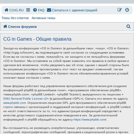
СGIG.RU
FAQ
Связаться с администрацией
Темы без ответов
Активные темы
П
Список форумов
о
CG in Games - Общие правила
и
с
Заходя на конференцию «CG in Games» (в дальнейшем «мы», «наш», «CG in Games»,
«http://cgig.ru/forum»), вы подтверждаете своё согласие со следующими условиями.
к
Если вы не согласны с ними, пожалуйста, не заходите и не пользуйтесь форумами
«CG in Games». Мы оставляем за собой право изменять эти правила в любое время и
сделаем всё возможное, чтобы уведомить вас об этом, однако с вашей стороны было
бы разумным регулярно просматривать этот текст на предмет изменений, так как
использование конференции «CG in Games» после обновления/исправления условий
означает ваше согласие с ними.
Наши форумы работают под управлением программного обеспечения для создания
конференций phpBB (в дальнейшем «они», «программное обеспечение phpBB»,
«www.phpbb.com», «phpBB Limited», «phpBB Teams»), выпущенного по лицензии «
GNU General Public License v2
» (в дальнейшем «GPL»). Скачать его можно по адресу
www.phpbb.com
. Ограничения лицензии GPL для программного обеспечения phpBB
строго связаны с организацией и поддержкой интернет-конференций, и phpBB Limited
не несёт ответственности за то, что администрация конференций определяет в
качестве допустимого содержания и/или поведения в них. За дополнительной
информацией о phpBB обращайтесь по адресу
https://www.phpbb.com/
.
Вы соглашаетесь не размещать оскорбительных, угрожающих, клеветнических
сообщений, порнографических сообщений, призывов к национальной розни и прочих