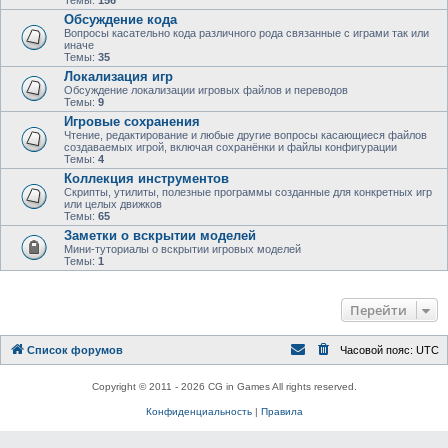
Темы:
156
Обсуждение кода
Вопросы касательно кода различного рода связанные с играми так или
иначе
Темы:
35
Локализация игр
Обсуждение локализации игровых файлов и переводов
Темы:
9
Игровые сохранения
Чтение, редактирование и любые другие вопросы касающиеся файлов
создаваемых игрой, включая сохранёнки и файлы конфигурации
Темы:
4
Коллекция инструментов
Скрипты, утилиты, полезные программы созданные для конкретных игр
или целых движков
Темы:
65
Заметки о вскрытии моделей
Мини-туториалы о вскрытии игровых моделей
Темы:
1
Перейти
Список форумов
Часовой пояс:
UTC
Copyright © 2011 - 2026 CG in Games All rights reserved.
Конфиденциальность
|
Правила