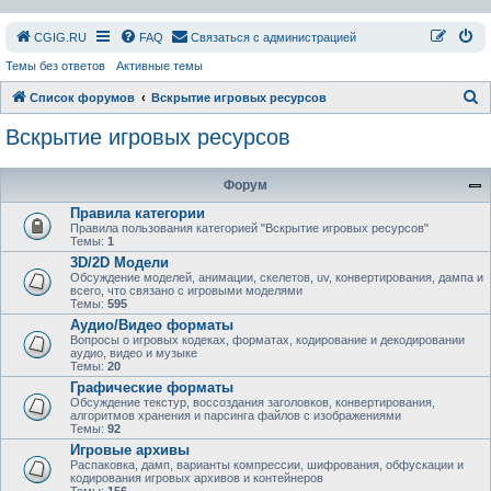
СGIG.RU
FAQ
Связаться с администрацией
Темы без ответов
Активные темы
П
Список форумов
Вскрытие игровых ресурсов
о
Вскрытие игровых ресурсов
и
с
Форум
к
Правила категории
Правила пользования категорией "Вскрытие игровых ресурсов"
Темы:
1
3D/2D Модели
Обсуждение моделей, анимации, скелетов, uv, конвертирования, дампа и
всего, что связано с игровыми моделями
Темы:
595
Аудио/Видео форматы
Вопросы о игровых кодеках, форматах, кодирование и декодировании
аудио, видео и музыке
Темы:
20
Графические форматы
Обсуждение текстур, воссоздания заголовков, конвертирования,
алгоритмов хранения и парсинга файлов с изображениями
Темы:
92
Игровые архивы
Распаковка, дамп, варианты компрессии, шифрования, обфускации и
кодирования игровых архивов и контейнеров