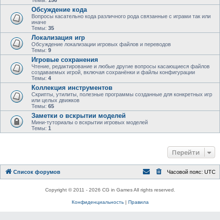
Темы:
156
Обсуждение кода
Вопросы касательно кода различного рода связанные с играми так или
иначе
Темы:
35
Локализация игр
Обсуждение локализации игровых файлов и переводов
Темы:
9
Игровые сохранения
Чтение, редактирование и любые другие вопросы касающиеся файлов
создаваемых игрой, включая сохранёнки и файлы конфигурации
Темы:
4
Коллекция инструментов
Скрипты, утилиты, полезные программы созданные для конкретных игр
или целых движков
Темы:
65
Заметки о вскрытии моделей
Мини-туториалы о вскрытии игровых моделей
Темы:
1
Перейти
Список форумов
Часовой пояс:
UTC
Copyright © 2011 - 2026 CG in Games All rights reserved.
Конфиденциальность
|
Правила