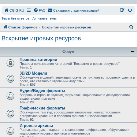
СGIG.RU
FAQ
Связаться с администрацией
Темы без ответов
Активные темы
П
Список форумов
Вскрытие игровых ресурсов
о
Вскрытие игровых ресурсов
и
с
Форум
к
Правила категории
Правила пользования категорией "Вскрытие игровых ресурсов"
Темы:
1
3D/2D Модели
Обсуждение моделей, анимации, скелетов, uv, конвертирования, дампа и
всего, что связано с игровыми моделями
Темы:
597
Аудио/Видео форматы
Вопросы о игровых кодеках, форматах, кодирование и декодировании
аудио, видео и музыке
Темы:
20
Графические форматы
Обсуждение текстур, воссоздания заголовков, конвертирования,
алгоритмов хранения и парсинга файлов с изображениями
Темы:
92
Игровые архивы
Распаковка, дамп, варианты компрессии, шифрования, обфускации и
кодирования игровых архивов и контейнеров