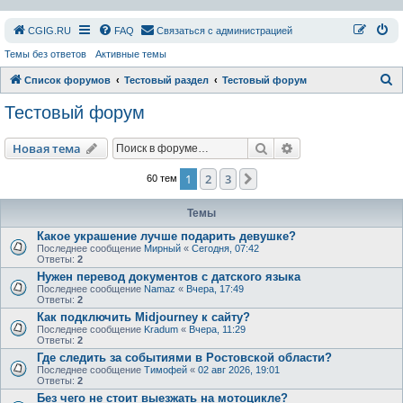
СGIG.RU
FAQ
Связаться с администрацией
Темы без ответов
Активные темы
П
Список форумов
Тестовый раздел
Тестовый форум
о
Тестовый форум
и
с
Поиск
Расширенный пои
Новая тема
к
1
2
3
След.
60 тем
Темы
Какое украшение лучше подарить девушке?
Последнее сообщение
Мирный
«
Сегодня, 07:42
Ответы:
2
Нужен перевод документов с датского языка
Последнее сообщение
Namaz
«
Вчера, 17:49
Ответы:
2
Как подключить Midjourney к сайту?
Последнее сообщение
Kradum
«
Вчера, 11:29
Ответы:
2
Где следить за событиями в Ростовской области?
Последнее сообщение
Тимофей
«
02 авг 2026, 19:01
Ответы:
2
Без чего не стоит выезжать на мотоцикле?