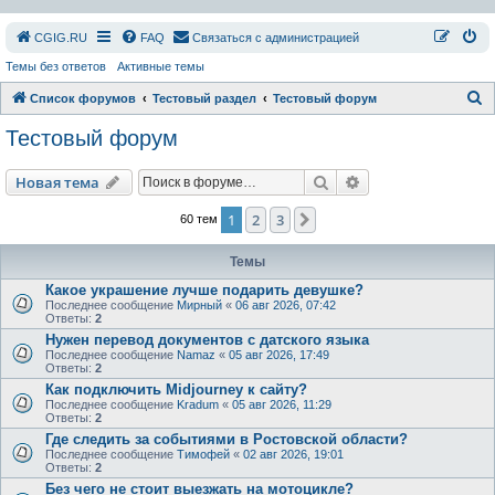
СGIG.RU
FAQ
Связаться с администрацией
Темы без ответов
Активные темы
П
Список форумов
Тестовый раздел
Тестовый форум
о
Тестовый форум
и
с
Поиск
Расширенный пои
Новая тема
к
1
2
3
След.
60 тем
Темы
Какое украшение лучше подарить девушке?
Последнее сообщение
Мирный
«
06 авг 2026, 07:42
Ответы:
2
Нужен перевод документов с датского языка
Последнее сообщение
Namaz
«
05 авг 2026, 17:49
Ответы:
2
Как подключить Midjourney к сайту?
Последнее сообщение
Kradum
«
05 авг 2026, 11:29
Ответы:
2
Где следить за событиями в Ростовской области?
Последнее сообщение
Тимофей
«
02 авг 2026, 19:01
Ответы:
2
Без чего не стоит выезжать на мотоцикле?