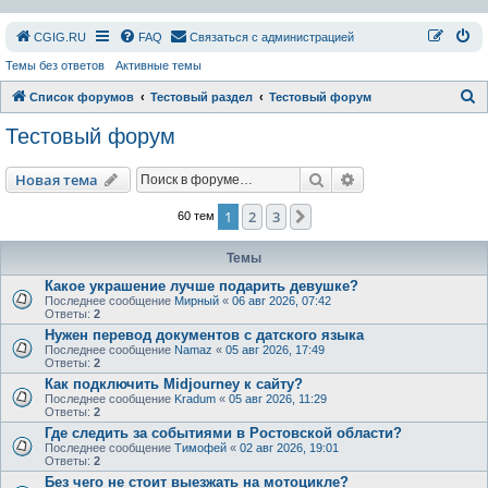
СGIG.RU
FAQ
Связаться с администрацией
Темы без ответов
Активные темы
П
Список форумов
Тестовый раздел
Тестовый форум
о
Тестовый форум
и
с
Поиск
Расширенный пои
Новая тема
к
1
2
3
След.
60 тем
Темы
Какое украшение лучше подарить девушке?
Последнее сообщение
Мирный
«
06 авг 2026, 07:42
Ответы:
2
Нужен перевод документов с датского языка
Последнее сообщение
Namaz
«
05 авг 2026, 17:49
Ответы:
2
Как подключить Midjourney к сайту?
Последнее сообщение
Kradum
«
05 авг 2026, 11:29
Ответы:
2
Где следить за событиями в Ростовской области?
Последнее сообщение
Тимофей
«
02 авг 2026, 19:01
Ответы:
2
Без чего не стоит выезжать на мотоцикле?