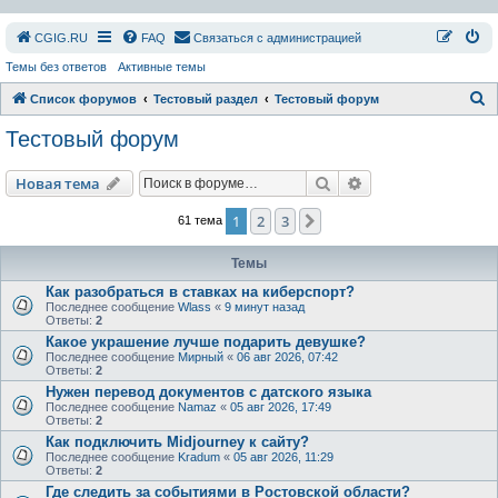
СGIG.RU
FAQ
Связаться с администрацией
Темы без ответов
Активные темы
П
Список форумов
Тестовый раздел
Тестовый форум
о
Тестовый форум
и
с
Поиск
Расширенный пои
Новая тема
к
1
2
3
След.
61 тема
Темы
Как разобраться в ставках на киберспорт?
Последнее сообщение
Wlass
«
9 минут назад
Ответы:
2
Какое украшение лучше подарить девушке?
Последнее сообщение
Мирный
«
06 авг 2026, 07:42
Ответы:
2
Нужен перевод документов с датского языка
Последнее сообщение
Namaz
«
05 авг 2026, 17:49
Ответы:
2
Как подключить Midjourney к сайту?
Последнее сообщение
Kradum
«
05 авг 2026, 11:29
Ответы:
2
Где следить за событиями в Ростовской области?