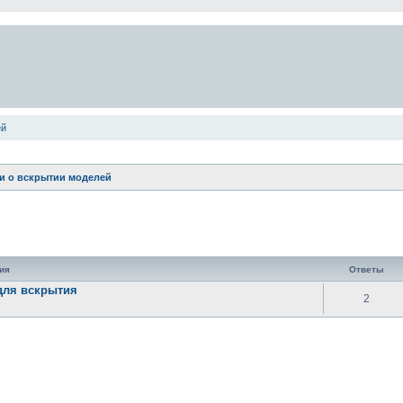
ей
и о вскрытии моделей
енный поиск
ия
Ответы
для вскрытия
2