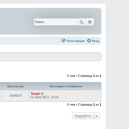
Поиск
Расширенный поис
Регистрация
Вход
0 тем • Страница
1
из
1
Просмотры
Последнее сообщение
Tosyk
344614
01 фев 2012, 15:19
0 тем • Страница
1
из
1
Перейти