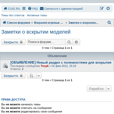
СGIG.RU
FAQ
Связаться с администрацией
Темы без ответов
Активные темы
П
Список форумов
Вскрытие игровых ресурсов
Заметки о вскрытии моделей
о
Заметки о вскрытии моделей
и
с
Поиск
Расширенный поиск
Закрыто
к
0 тем • Страница
1
из
1
Объявления
[ОБЪЯВЛЕНИЕ] Новый раздел с полезностями для вскрытия
Последнее сообщение
Tosyk
«
01 фев 2012, 15:19
Ответы:
2
Закрыто
0 тем • Страница
1
из
1
Перейти
ПРАВА ДОСТУПА
Вы
не можете
начинать темы
Вы
не можете
отвечать на сообщения
Вы
не можете
редактировать свои сообщения