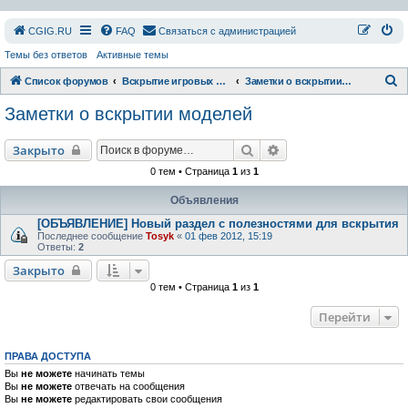
СGIG.RU
FAQ
Связаться с администрацией
Темы без ответов
Активные темы
П
Список форумов
Вскрытие игровых ресурсов
Заметки о вскрытии моделей
о
Заметки о вскрытии моделей
и
с
Поиск
Расширенный поиск
Закрыто
к
0 тем • Страница
1
из
1
Объявления
[ОБЪЯВЛЕНИЕ] Новый раздел с полезностями для вскрытия
Последнее сообщение
Tosyk
«
01 фев 2012, 15:19
Ответы:
2
Закрыто
0 тем • Страница
1
из
1
Перейти
ПРАВА ДОСТУПА
Вы
не можете
начинать темы
Вы
не можете
отвечать на сообщения
Вы
не можете
редактировать свои сообщения