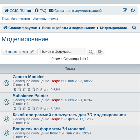
СGIG.RU
FAQ
Связаться с администрацией
Темы без ответов
Активные темы
П
Список форумов
Личные работы и модификации
Моделирование
о
Моделирование
и
с
Поиск
Расширенный пои
Новая тема
к
9 тем • Страница
1
из
1
Темы
Zanoza Modeler
Последнее сообщение
Tosyk
«
06 ноя 2023, 08:22
Ответы:
5
Рейтинг: 9.68%
Substance Painter
Последнее сообщение
Tosyk
«
30 сен 2021, 07:42
Ответы:
1
Рейтинг: 3.23%
Какой программой пользуетесь для 3D моделирования
Последнее сообщение
Tosyk
«
23 фев 2017, 12:12
Ответы:
3
Вопросик по форматам 3d моделей
Последнее сообщение
Kirov
«
28 янв 2017, 19:50
Ответы:
7