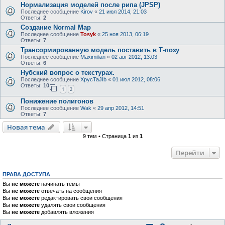
Нормализация моделей после рипа (JPSP)
Последнее сообщение
Kirov
«
21 июл 2014, 21:03
Ответы:
2
Создание Normal Map
Последнее сообщение
Tosyk
«
25 ноя 2013, 06:19
Ответы:
7
Трансормированную модель поставить в Т-позу
Последнее сообщение
Maximilian
«
02 авг 2012, 13:03
Ответы:
6
Нубский вопрос о текстурах.
Последнее сообщение
XpycTaJIb
«
01 июл 2012, 08:06
Ответы:
10
1
2
Понижение полигонов
Последнее сообщение
Wak
«
29 апр 2012, 14:51
Ответы:
7
Новая тема
9 тем • Страница
1
из
1
Перейти
ПРАВА ДОСТУПА
Вы
не можете
начинать темы
Вы
не можете
отвечать на сообщения
Вы
не можете
редактировать свои сообщения
Вы
не можете
удалять свои сообщения
Вы
не можете
добавлять вложения