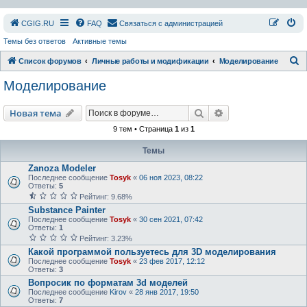
СGIG.RU
FAQ
Связаться с администрацией
Темы без ответов
Активные темы
П
Список форумов
Личные работы и модификации
Моделирование
о
Моделирование
и
с
Поиск
Расширенный пои
Новая тема
к
9 тем • Страница
1
из
1
Темы
Zanoza Modeler
Последнее сообщение
Tosyk
«
06 ноя 2023, 08:22
Ответы:
5
Рейтинг: 9.68%
Substance Painter
Последнее сообщение
Tosyk
«
30 сен 2021, 07:42
Ответы:
1
Рейтинг: 3.23%
Какой программой пользуетесь для 3D моделирования
Последнее сообщение
Tosyk
«
23 фев 2017, 12:12
Ответы:
3
Вопросик по форматам 3d моделей
Последнее сообщение
Kirov
«
28 янв 2017, 19:50
Ответы:
7