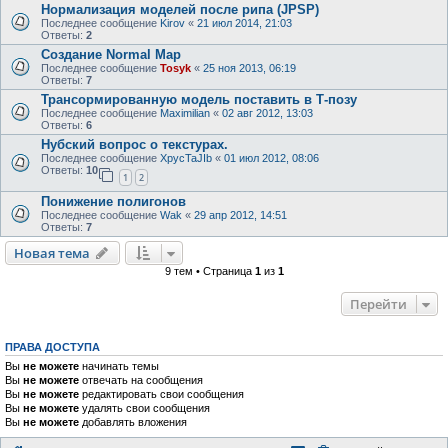
Нормализация моделей после рипа (JPSP)
Последнее сообщение
Kirov
«
21 июл 2014, 21:03
Ответы:
2
Создание Normal Map
Последнее сообщение
Tosyk
«
25 ноя 2013, 06:19
Ответы:
7
Трансормированную модель поставить в Т-позу
Последнее сообщение
Maximilian
«
02 авг 2012, 13:03
Ответы:
6
Нубский вопрос о текстурах.
Последнее сообщение
XpycTaJIb
«
01 июл 2012, 08:06
Ответы:
10
1
2
Понижение полигонов
Последнее сообщение
Wak
«
29 апр 2012, 14:51
Ответы:
7
Новая тема
9 тем • Страница
1
из
1
Перейти
ПРАВА ДОСТУПА
Вы
не можете
начинать темы
Вы
не можете
отвечать на сообщения
Вы
не можете
редактировать свои сообщения
Вы
не можете
удалять свои сообщения
Вы
не можете
добавлять вложения