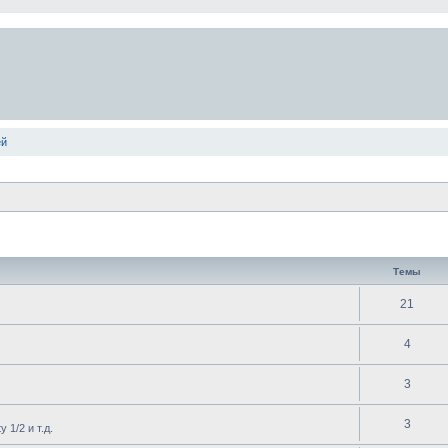
ей
Темы
21
4
3
3
 1/2 и т.д.