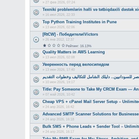
»
27 фев 2026, 07:24
Texniki problemlərin həlli və tətbiqdaxili dəstək x
»
16 июл 2026, 22:33
Top Python Training Institutes in Pune
»
13 июл 2026, 02:06
[RtCW] - Победители\Victors
»
26 янв 2012, 12:37
Рейтинг: 16.13%
Quality Matters in AWS Learning
»
13 июл 2026, 02:08
Уверенность перед велосипедом
»
13 июн 2026, 17:40
 للسودانيين.. دليلك الشامل للتكاليف وخطوات التقديم
»
10 июн 2026, 19:17
Title: Pay Someone to Take My CRCM Exam — An 
»
07 май 2026, 10:42
Cheap VPS + cPanel Mail Server Setup – Unlimite
»
24 апр 2026, 16:42
Advanced SMTP Scanner Solutions for Businesse
»
24 апр 2026, 16:18
Bulk SMS + Phone Leads + Sender Tool – Unlimi
»
24 апр 2026, 16:17
Take My PMP Exam for Me: Stress, Ambition, and