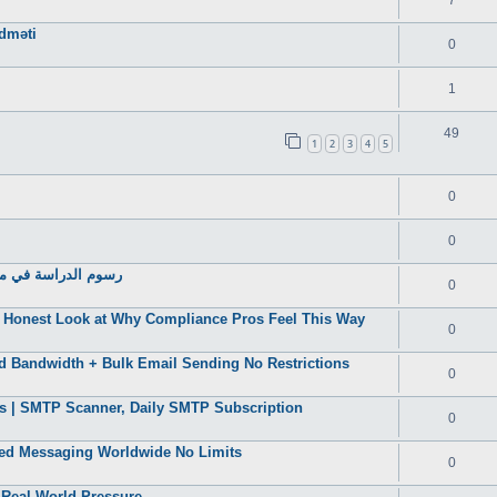
7
idməti
0
1
49
1
2
3
4
5
0
0
رسوم الدراسة في مصر
0
Honest Look at Why Compliance Pros Feel This Way
0
d Bandwidth + Bulk Email Sending No Restrictions
0
s | SMTP Scanner, Daily SMTP Subscription
0
ted Messaging Worldwide No Limits
0
 Real-World Pressure