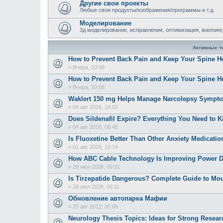
Другие свои проекты
Любые свои продукты/изображения/программы и т.д.
Моделирование
3д моделирование, исправление, оптимизация, маппинг,
Активные 
How to Prevent Back Pain and Keep Your Spine H
»
Вчера, 10:08
How to Prevent Back Pain and Keep Your Spine H
»
Вчера, 10:08
Waklert 150 mg Helps Manage Narcolepsy Sympt
»
04 авг 2026, 18:52
Does Sildenafil Expire? Everything You Need to K
»
04 авг 2026, 06:45
Is Fluoxetine Better Than Other Anxiety Medicatio
»
01 авг 2026, 10:14
How ABC Cable Technology Is Improving Power Dis
»
29 июл 2026, 09:01
Is Tirzepatide Dangerous? Complete Guide to Moun
»
28 июл 2026, 06:11
Обновление автопарка Мафии
»
25 авг 2012, 05:06
Neurology Thesis Topics: Ideas for Strong Resear