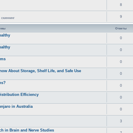
8
9
 скиннинг
темы
Ответы
ealthy
0
ealthy
0
oms
0
now About Storage, Shelf Life, and Safe Use
0
ns?
0
tribution Efficiency
0
jaro in Australia
0
3
ch in Brain and Nerve Studies