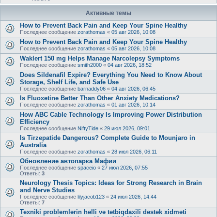
Активные темы
How to Prevent Back Pain and Keep Your Spine Healthy
Последнее сообщение
zorathomas
«
05 авг 2026, 10:08
How to Prevent Back Pain and Keep Your Spine Healthy
Последнее сообщение
zorathomas
«
05 авг 2026, 10:08
Waklert 150 mg Helps Manage Narcolepsy Symptoms
Последнее сообщение
smith2000
«
04 авг 2026, 18:52
Does Sildenafil Expire? Everything You Need to Know About
Storage, Shelf Life, and Safe Use
Последнее сообщение
barnaddy06
«
04 авг 2026, 06:45
Is Fluoxetine Better Than Other Anxiety Medications?
Последнее сообщение
zorathomas
«
01 авг 2026, 10:14
How ABC Cable Technology Is Improving Power Distribution
Efficiency
Последнее сообщение
NiftyTide
«
29 июл 2026, 09:01
Is Tirzepatide Dangerous? Complete Guide to Mounjaro in
Australia
Последнее сообщение
zorathomas
«
28 июл 2026, 06:11
Обновление автопарка Мафии
Последнее сообщение
spaceio
«
27 июл 2026, 07:55
Ответы:
3
Neurology Thesis Topics: Ideas for Strong Research in Brain
and Nerve Studies
Последнее сообщение
lilyjacob123
«
24 июл 2026, 14:44
Ответы:
7
Texniki problemlərin həlli və tətbiqdaxili dəstək xidməti