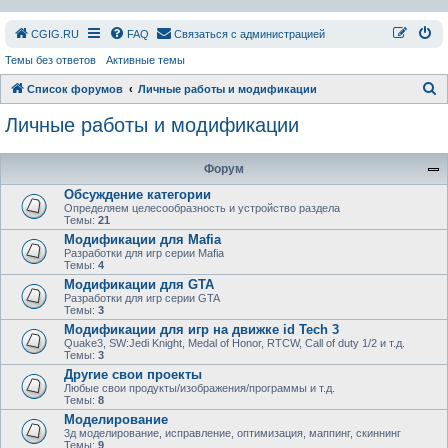
СGIG.RU
FAQ
Связаться с администрацией
Темы без ответов
Активные темы
П
Список форумов
Личные работы и модификации
о
Личные работы и модификации
и
с
Форум
к
Обсуждение категории
Определяем целесообразность и устройство раздела
Темы:
21
Модификации для Mafia
Разработки для игр серии Mafia
Темы:
4
Модификации для GTA
Разработки для игр серии GTA
Темы:
3
Модификации для игр на движке id Tech 3
Quake3, SW:Jedi Knight, Medal of Honor, RTCW, Call of duty 1/2 и т.д.
Темы:
3
Другие свои проекты
Любые свои продукты/изображения/программы и т.д.
Темы:
8
Моделирование
3д моделирование, исправление, оптимизация, маппинг, скиннинг
Темы:
9