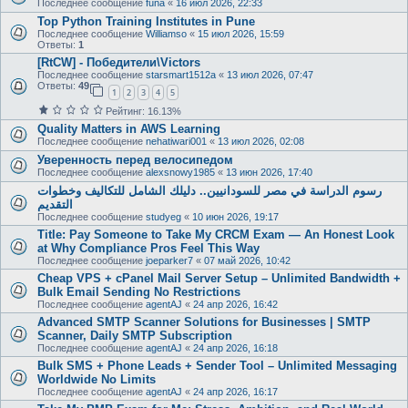
Последнее сообщение
funa
«
16 июл 2026, 22:33
Top Python Training Institutes in Pune
Последнее сообщение
Williamso
«
15 июл 2026, 15:59
Ответы:
1
[RtCW] - Победители\Victors
Последнее сообщение
starsmart1512a
«
13 июл 2026, 07:47
Ответы:
49
1
2
3
4
5
Рейтинг: 16.13%
Quality Matters in AWS Learning
Последнее сообщение
nehatiwari001
«
13 июл 2026, 02:08
Уверенность перед велосипедом
Последнее сообщение
alexsnowy1985
«
13 июн 2026, 17:40
رسوم الدراسة في مصر للسودانيين.. دليلك الشامل للتكاليف وخطوات
التقديم
Последнее сообщение
studyeg
«
10 июн 2026, 19:17
Title: Pay Someone to Take My CRCM Exam — An Honest Look
at Why Compliance Pros Feel This Way
Последнее сообщение
joeparker7
«
07 май 2026, 10:42
Cheap VPS + cPanel Mail Server Setup – Unlimited Bandwidth +
Bulk Email Sending No Restrictions
Последнее сообщение
agentAJ
«
24 апр 2026, 16:42
Advanced SMTP Scanner Solutions for Businesses | SMTP
Scanner, Daily SMTP Subscription
Последнее сообщение
agentAJ
«
24 апр 2026, 16:18
Bulk SMS + Phone Leads + Sender Tool – Unlimited Messaging
Worldwide No Limits
Последнее сообщение
agentAJ
«
24 апр 2026, 16:17