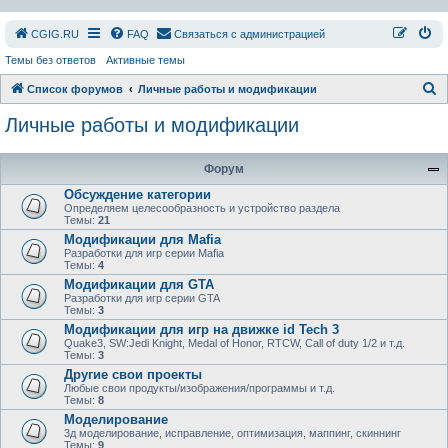
СGIG.RU
FAQ
Связаться с администрацией
Темы без ответов
Активные темы
П
Список форумов
Личные работы и модификации
о
Личные работы и модификации
и
с
Форум
к
Обсуждение категории
Определяем целесообразность и устройство раздела
Темы:
21
Модификации для Mafia
Разработки для игр серии Mafia
Темы:
4
Модификации для GTA
Разработки для игр серии GTA
Темы:
3
Модификации для игр на движке id Tech 3
Quake3, SW:Jedi Knight, Medal of Honor, RTCW, Call of duty 1/2 и т.д.
Темы:
3
Другие свои проекты
Любые свои продукты/изображения/программы и т.д.
Темы:
8
Моделирование
3д моделирование, исправление, оптимизация, маппинг, скиннинг
Темы:
9