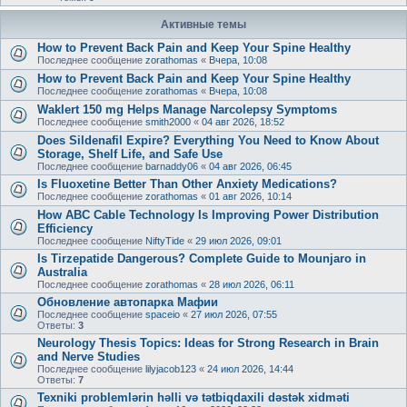
Активные темы
How to Prevent Back Pain and Keep Your Spine Healthy
Последнее сообщение
zorathomas
«
Вчера, 10:08
How to Prevent Back Pain and Keep Your Spine Healthy
Последнее сообщение
zorathomas
«
Вчера, 10:08
Waklert 150 mg Helps Manage Narcolepsy Symptoms
Последнее сообщение
smith2000
«
04 авг 2026, 18:52
Does Sildenafil Expire? Everything You Need to Know About
Storage, Shelf Life, and Safe Use
Последнее сообщение
barnaddy06
«
04 авг 2026, 06:45
Is Fluoxetine Better Than Other Anxiety Medications?
Последнее сообщение
zorathomas
«
01 авг 2026, 10:14
How ABC Cable Technology Is Improving Power Distribution
Efficiency
Последнее сообщение
NiftyTide
«
29 июл 2026, 09:01
Is Tirzepatide Dangerous? Complete Guide to Mounjaro in
Australia
Последнее сообщение
zorathomas
«
28 июл 2026, 06:11
Обновление автопарка Мафии
Последнее сообщение
spaceio
«
27 июл 2026, 07:55
Ответы:
3
Neurology Thesis Topics: Ideas for Strong Research in Brain
and Nerve Studies
Последнее сообщение
lilyjacob123
«
24 июл 2026, 14:44
Ответы:
7
Texniki problemlərin həlli və tətbiqdaxili dəstək xidməti