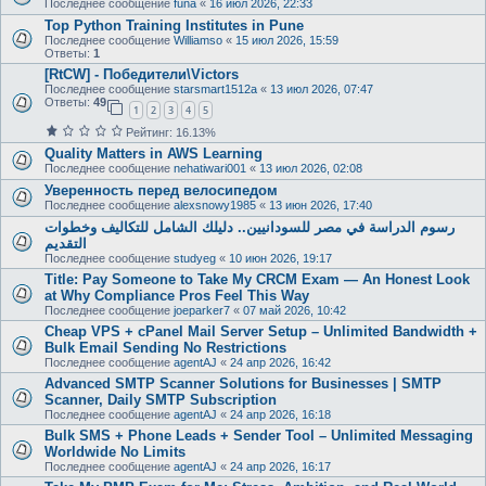
Последнее сообщение
funa
«
16 июл 2026, 22:33
Top Python Training Institutes in Pune
Последнее сообщение
Williamso
«
15 июл 2026, 15:59
Ответы:
1
[RtCW] - Победители\Victors
Последнее сообщение
starsmart1512a
«
13 июл 2026, 07:47
Ответы:
49
1
2
3
4
5
Рейтинг: 16.13%
Quality Matters in AWS Learning
Последнее сообщение
nehatiwari001
«
13 июл 2026, 02:08
Уверенность перед велосипедом
Последнее сообщение
alexsnowy1985
«
13 июн 2026, 17:40
رسوم الدراسة في مصر للسودانيين.. دليلك الشامل للتكاليف وخطوات
التقديم
Последнее сообщение
studyeg
«
10 июн 2026, 19:17
Title: Pay Someone to Take My CRCM Exam — An Honest Look
at Why Compliance Pros Feel This Way
Последнее сообщение
joeparker7
«
07 май 2026, 10:42
Cheap VPS + cPanel Mail Server Setup – Unlimited Bandwidth +
Bulk Email Sending No Restrictions
Последнее сообщение
agentAJ
«
24 апр 2026, 16:42
Advanced SMTP Scanner Solutions for Businesses | SMTP
Scanner, Daily SMTP Subscription
Последнее сообщение
agentAJ
«
24 апр 2026, 16:18
Bulk SMS + Phone Leads + Sender Tool – Unlimited Messaging
Worldwide No Limits
Последнее сообщение
agentAJ
«
24 апр 2026, 16:17