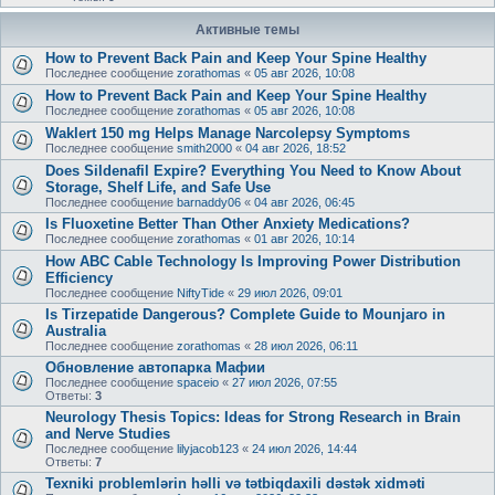
Активные темы
How to Prevent Back Pain and Keep Your Spine Healthy
Последнее сообщение
zorathomas
«
05 авг 2026, 10:08
How to Prevent Back Pain and Keep Your Spine Healthy
Последнее сообщение
zorathomas
«
05 авг 2026, 10:08
Waklert 150 mg Helps Manage Narcolepsy Symptoms
Последнее сообщение
smith2000
«
04 авг 2026, 18:52
Does Sildenafil Expire? Everything You Need to Know About
Storage, Shelf Life, and Safe Use
Последнее сообщение
barnaddy06
«
04 авг 2026, 06:45
Is Fluoxetine Better Than Other Anxiety Medications?
Последнее сообщение
zorathomas
«
01 авг 2026, 10:14
How ABC Cable Technology Is Improving Power Distribution
Efficiency
Последнее сообщение
NiftyTide
«
29 июл 2026, 09:01
Is Tirzepatide Dangerous? Complete Guide to Mounjaro in
Australia
Последнее сообщение
zorathomas
«
28 июл 2026, 06:11
Обновление автопарка Мафии
Последнее сообщение
spaceio
«
27 июл 2026, 07:55
Ответы:
3
Neurology Thesis Topics: Ideas for Strong Research in Brain
and Nerve Studies
Последнее сообщение
lilyjacob123
«
24 июл 2026, 14:44
Ответы:
7
Texniki problemlərin həlli və tətbiqdaxili dəstək xidməti