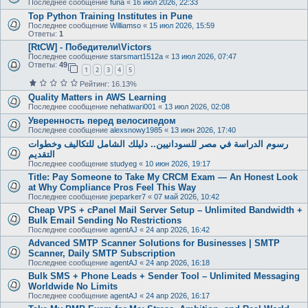
Последнее сообщение
funa
«
16 июл 2026, 22:33
Top Python Training Institutes in Pune
Последнее сообщение
Williamso
«
15 июл 2026, 15:59
Ответы:
1
[RtCW] - Победители\Victors
Последнее сообщение
starsmart1512a
«
13 июл 2026, 07:47
Ответы:
49
1
2
3
4
5
Рейтинг: 16.13%
Quality Matters in AWS Learning
Последнее сообщение
nehatiwari001
«
13 июл 2026, 02:08
Уверенность перед велосипедом
Последнее сообщение
alexsnowy1985
«
13 июн 2026, 17:40
رسوم الدراسة في مصر للسودانيين.. دليلك الشامل للتكاليف وخطوات
التقديم
Последнее сообщение
studyeg
«
10 июн 2026, 19:17
Title: Pay Someone to Take My CRCM Exam — An Honest Look
at Why Compliance Pros Feel This Way
Последнее сообщение
joeparker7
«
07 май 2026, 10:42
Cheap VPS + cPanel Mail Server Setup – Unlimited Bandwidth +
Bulk Email Sending No Restrictions
Последнее сообщение
agentAJ
«
24 апр 2026, 16:42
Advanced SMTP Scanner Solutions for Businesses | SMTP
Scanner, Daily SMTP Subscription
Последнее сообщение
agentAJ
«
24 апр 2026, 16:18
Bulk SMS + Phone Leads + Sender Tool – Unlimited Messaging
Worldwide No Limits
Последнее сообщение
agentAJ
«
24 апр 2026, 16:17