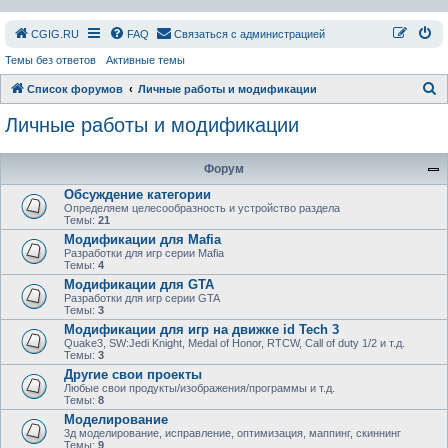
СGIG.RU
FAQ
Связаться с администрацией
Темы без ответов
Активные темы
П
Список форумов
Личные работы и модификации
о
Личные работы и модификации
и
с
Форум
к
Обсуждение категории
Определяем целесообразность и устройство раздела
Темы:
21
Модификации для Mafia
Разработки для игр серии Mafia
Темы:
4
Модификации для GTA
Разработки для игр серии GTA
Темы:
3
Модификации для игр на движке id Tech 3
Quake3, SW:Jedi Knight, Medal of Honor, RTCW, Call of duty 1/2 и т.д.
Темы:
3
Другие свои проекты
Любые свои продукты/изображения/программы и т.д.
Темы:
8
Моделирование
3д моделирование, исправление, оптимизация, маппинг, скиннинг
Темы:
9