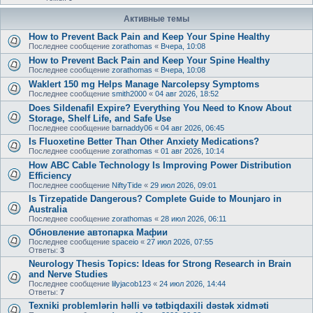
Активные темы
How to Prevent Back Pain and Keep Your Spine Healthy
Последнее сообщение
zorathomas
«
Вчера, 10:08
How to Prevent Back Pain and Keep Your Spine Healthy
Последнее сообщение
zorathomas
«
Вчера, 10:08
Waklert 150 mg Helps Manage Narcolepsy Symptoms
Последнее сообщение
smith2000
«
04 авг 2026, 18:52
Does Sildenafil Expire? Everything You Need to Know About
Storage, Shelf Life, and Safe Use
Последнее сообщение
barnaddy06
«
04 авг 2026, 06:45
Is Fluoxetine Better Than Other Anxiety Medications?
Последнее сообщение
zorathomas
«
01 авг 2026, 10:14
How ABC Cable Technology Is Improving Power Distribution
Efficiency
Последнее сообщение
NiftyTide
«
29 июл 2026, 09:01
Is Tirzepatide Dangerous? Complete Guide to Mounjaro in
Australia
Последнее сообщение
zorathomas
«
28 июл 2026, 06:11
Обновление автопарка Мафии
Последнее сообщение
spaceio
«
27 июл 2026, 07:55
Ответы:
3
Neurology Thesis Topics: Ideas for Strong Research in Brain
and Nerve Studies
Последнее сообщение
lilyjacob123
«
24 июл 2026, 14:44
Ответы:
7
Texniki problemlərin həlli və tətbiqdaxili dəstək xidməti