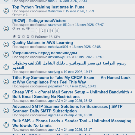
Последнее сообщение
funa
«
16 июл 2026, 22:33
Top Python Training Institutes in Pune
Последнее сообщение
Williamso
«
15 июл 2026, 15:59
Ответы:
1
[RtCW] - Победители\Victors
Последнее сообщение
starsmart1512a
«
13 июл 2026, 07:47
Ответы:
49
1
2
3
4
5
Рейтинг: 16.13%
Quality Matters in AWS Learning
Последнее сообщение
nehatiwari001
«
13 июл 2026, 02:08
Уверенность перед велосипедом
Последнее сообщение
alexsnowy1985
«
13 июн 2026, 17:40
رسوم الدراسة في مصر للسودانيين.. دليلك الشامل للتكاليف وخطوات
التقديم
Последнее сообщение
studyeg
«
10 июн 2026, 19:17
Title: Pay Someone to Take My CRCM Exam — An Honest Look
at Why Compliance Pros Feel This Way
Последнее сообщение
joeparker7
«
07 май 2026, 10:42
Cheap VPS + cPanel Mail Server Setup – Unlimited Bandwidth +
Bulk Email Sending No Restrictions
Последнее сообщение
agentAJ
«
24 апр 2026, 16:42
Advanced SMTP Scanner Solutions for Businesses | SMTP
Scanner, Daily SMTP Subscription
Последнее сообщение
agentAJ
«
24 апр 2026, 16:18
Bulk SMS + Phone Leads + Sender Tool – Unlimited Messaging
Worldwide No Limits
Последнее сообщение
agentAJ
«
24 апр 2026, 16:17