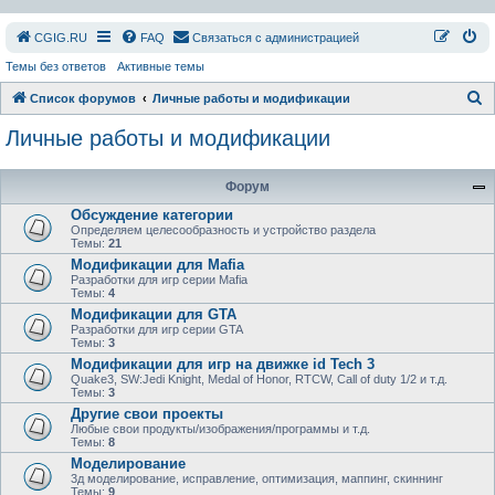
СGIG.RU
FAQ
Связаться с администрацией
Темы без ответов
Активные темы
П
Список форумов
Личные работы и модификации
о
Личные работы и модификации
и
с
Форум
к
Обсуждение категории
Определяем целесообразность и устройство раздела
Темы:
21
Модификации для Mafia
Разработки для игр серии Mafia
Темы:
4
Модификации для GTA
Разработки для игр серии GTA
Темы:
3
Модификации для игр на движке id Tech 3
Quake3, SW:Jedi Knight, Medal of Honor, RTCW, Call of duty 1/2 и т.д.
Темы:
3
Другие свои проекты
Любые свои продукты/изображения/программы и т.д.
Темы:
8
Моделирование
3д моделирование, исправление, оптимизация, маппинг, скиннинг
Темы:
9