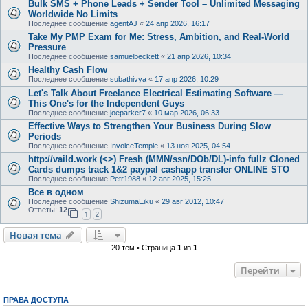
Bulk SMS + Phone Leads + Sender Tool – Unlimited Messaging
Worldwide No Limits
Последнее сообщение
agentAJ
«
24 апр 2026, 16:17
Take My PMP Exam for Me: Stress, Ambition, and Real-World
Pressure
Последнее сообщение
samuelbeckett
«
21 апр 2026, 10:34
Healthy Cash Flow
Последнее сообщение
subathivya
«
17 апр 2026, 10:29
Let's Talk About Freelance Electrical Estimating Software —
This One's for the Independent Guys
Последнее сообщение
joeparker7
«
10 мар 2026, 06:33
Effective Ways to Strengthen Your Business During Slow
Periods
Последнее сообщение
InvoiceTemple
«
13 ноя 2025, 04:54
http://vaild.work (<>) Fresh (MMN/ssn/DOb/DL)-info fullz Cloned
Cards dumps track 1&2 paypal cashapp transfer ONLINE STO
Последнее сообщение
Petr1988
«
12 авг 2025, 15:25
Все в одном
Последнее сообщение
ShizumaEiku
«
29 авг 2012, 10:47
Ответы:
12
1
2
Новая тема
20 тем • Страница
1
из
1
Перейти
ПРАВА ДОСТУПА