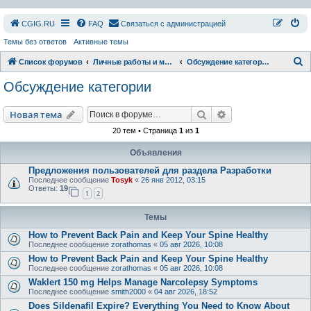
СGIG.RU
FAQ
Связаться с администрацией
Темы без ответов
Активные темы
П
Список форумов
Личные работы и модификации
Обсуждение категории
о
Обсуждение категории
и
с
Поиск
Расширенный пои
Новая тема
к
20 тем • Страница
1
из
1
Объявления
Предложения пользователей для раздела Разработки
Последнее сообщение
Tosyk
«
26 янв 2012, 03:15
Ответы:
19
1
2
Темы
How to Prevent Back Pain and Keep Your Spine Healthy
Последнее сообщение
zorathomas
«
05 авг 2026, 10:08
How to Prevent Back Pain and Keep Your Spine Healthy
Последнее сообщение
zorathomas
«
05 авг 2026, 10:08
Waklert 150 mg Helps Manage Narcolepsy Symptoms
Последнее сообщение
smith2000
«
04 авг 2026, 18:52
Does Sildenafil Expire? Everything You Need to Know About