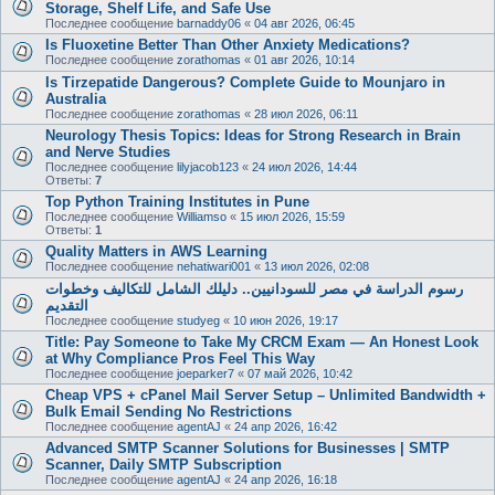
Storage, Shelf Life, and Safe Use
Последнее сообщение
barnaddy06
«
04 авг 2026, 06:45
Is Fluoxetine Better Than Other Anxiety Medications?
Последнее сообщение
zorathomas
«
01 авг 2026, 10:14
Is Tirzepatide Dangerous? Complete Guide to Mounjaro in
Australia
Последнее сообщение
zorathomas
«
28 июл 2026, 06:11
Neurology Thesis Topics: Ideas for Strong Research in Brain
and Nerve Studies
Последнее сообщение
lilyjacob123
«
24 июл 2026, 14:44
Ответы:
7
Top Python Training Institutes in Pune
Последнее сообщение
Williamso
«
15 июл 2026, 15:59
Ответы:
1
Quality Matters in AWS Learning
Последнее сообщение
nehatiwari001
«
13 июл 2026, 02:08
رسوم الدراسة في مصر للسودانيين.. دليلك الشامل للتكاليف وخطوات
التقديم
Последнее сообщение
studyeg
«
10 июн 2026, 19:17
Title: Pay Someone to Take My CRCM Exam — An Honest Look
at Why Compliance Pros Feel This Way
Последнее сообщение
joeparker7
«
07 май 2026, 10:42
Cheap VPS + cPanel Mail Server Setup – Unlimited Bandwidth +
Bulk Email Sending No Restrictions
Последнее сообщение
agentAJ
«
24 апр 2026, 16:42
Advanced SMTP Scanner Solutions for Businesses | SMTP
Scanner, Daily SMTP Subscription
Последнее сообщение
agentAJ
«
24 апр 2026, 16:18