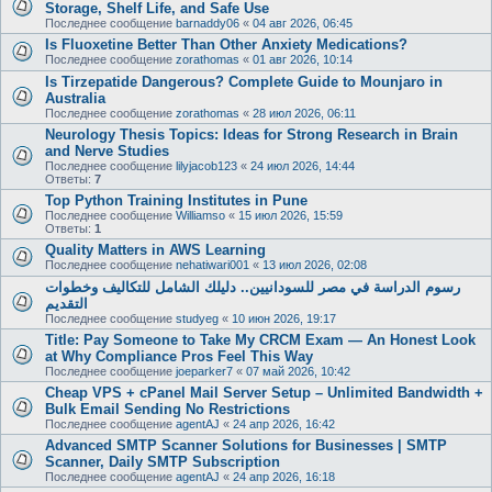
Storage, Shelf Life, and Safe Use
Последнее сообщение
barnaddy06
«
04 авг 2026, 06:45
Is Fluoxetine Better Than Other Anxiety Medications?
Последнее сообщение
zorathomas
«
01 авг 2026, 10:14
Is Tirzepatide Dangerous? Complete Guide to Mounjaro in
Australia
Последнее сообщение
zorathomas
«
28 июл 2026, 06:11
Neurology Thesis Topics: Ideas for Strong Research in Brain
and Nerve Studies
Последнее сообщение
lilyjacob123
«
24 июл 2026, 14:44
Ответы:
7
Top Python Training Institutes in Pune
Последнее сообщение
Williamso
«
15 июл 2026, 15:59
Ответы:
1
Quality Matters in AWS Learning
Последнее сообщение
nehatiwari001
«
13 июл 2026, 02:08
رسوم الدراسة في مصر للسودانيين.. دليلك الشامل للتكاليف وخطوات
التقديم
Последнее сообщение
studyeg
«
10 июн 2026, 19:17
Title: Pay Someone to Take My CRCM Exam — An Honest Look
at Why Compliance Pros Feel This Way
Последнее сообщение
joeparker7
«
07 май 2026, 10:42
Cheap VPS + cPanel Mail Server Setup – Unlimited Bandwidth +
Bulk Email Sending No Restrictions
Последнее сообщение
agentAJ
«
24 апр 2026, 16:42
Advanced SMTP Scanner Solutions for Businesses | SMTP
Scanner, Daily SMTP Subscription
Последнее сообщение
agentAJ
«
24 апр 2026, 16:18