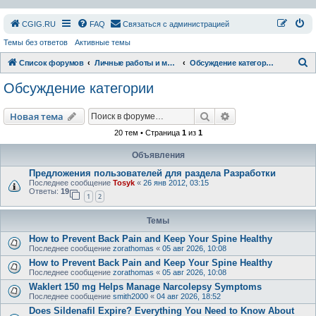
СGIG.RU
FAQ
Связаться с администрацией
Темы без ответов
Активные темы
П
Список форумов
Личные работы и модификации
Обсуждение категории
о
Обсуждение категории
и
с
Поиск
Расширенный пои
Новая тема
к
20 тем • Страница
1
из
1
Объявления
Предложения пользователей для раздела Разработки
Последнее сообщение
Tosyk
«
26 янв 2012, 03:15
Ответы:
19
1
2
Темы
How to Prevent Back Pain and Keep Your Spine Healthy
Последнее сообщение
zorathomas
«
05 авг 2026, 10:08
How to Prevent Back Pain and Keep Your Spine Healthy
Последнее сообщение
zorathomas
«
05 авг 2026, 10:08
Waklert 150 mg Helps Manage Narcolepsy Symptoms
Последнее сообщение
smith2000
«
04 авг 2026, 18:52
Does Sildenafil Expire? Everything You Need to Know About