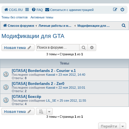
СGIG.RU
FAQ
Связаться с администрацией
Темы без ответов
Активные темы
П
Список форумов
Личные работы и модификации
Модификации для GTA
о
Модификации для GTA
и
с
Поиск
Расширенный пои
Новая тема
к
3 темы • Страница
1
из
1
Темы
[GTASA] Borderlands 2 - Courier v.1
Последнее сообщение
Kawaii
«
23 ноя 2012, 14:40
Ответы:
8
[GTASA] Borderlands 2 - Zer0
Последнее сообщение
Kawaii
«
22 ноя 2012, 10:01
Ответы:
2
[GTASA] Боксёр
Последнее сообщение
LIL_SE
«
25 сен 2012, 11:55
Ответы:
4
Новая тема
3 темы • Страница
1
из
1
Перейти