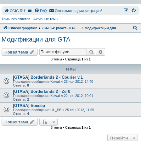
СGIG.RU
FAQ
Связаться с администрацией
Темы без ответов
Активные темы
П
Список форумов
Личные работы и модификации
Модификации для GTA
о
Модификации для GTA
и
с
Поиск
Расширенный пои
Новая тема
к
3 темы • Страница
1
из
1
Темы
[GTASA] Borderlands 2 - Courier v.1
Последнее сообщение
Kawaii
«
23 ноя 2012, 14:40
Ответы:
8
[GTASA] Borderlands 2 - Zer0
Последнее сообщение
Kawaii
«
22 ноя 2012, 10:01
Ответы:
2
[GTASA] Боксёр
Последнее сообщение
LIL_SE
«
25 сен 2012, 11:55
Ответы:
4
Новая тема
3 темы • Страница
1
из
1
Перейти