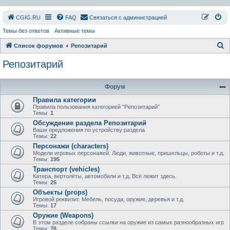
СGIG.RU
FAQ
Связаться с администрацией
Темы без ответов
Активные темы
П
Список форумов
Репозитарий
о
Репозитарий
и
с
Форум
к
Правила категории
Правила пользования категорией "Репозитарий"
Темы:
1
Обсуждение раздела Репозитарий
Ваши предложения по устройству раздела
Темы:
22
Персонажи (characters)
Модели игровых персонажей. Люди, животные, пришельцы, роботы и т.д.
Темы:
195
Транспорт (vehicles)
Катера, вертолёты, автомобили и т.д. Всё лежит здесь.
Темы:
25
Объекты (props)
Игровой реквизит. Мебель, посуда, оружие, деревья и т.д.
Темы:
17
Оружие (Weapons)
В этом разделе собраны ссылки на оружие из самых разнообразных игр
Темы:
76