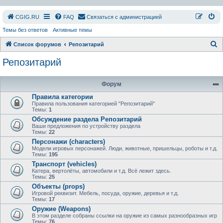
СGIG.RU
FAQ
Связаться с администрацией
Темы без ответов
Активные темы
П
Список форумов
Репозитарий
о
Репозитарий
и
с
Форум
к
Правила категории
Правила пользования категорией "Репозитарий"
Темы:
1
Обсуждение раздела Репозитарий
Ваши предложения по устройству раздела
Темы:
22
Персонажи (characters)
Модели игровых персонажей. Люди, животные, пришельцы, роботы и т.д.
Темы:
195
Транспорт (vehicles)
Катера, вертолёты, автомобили и т.д. Всё лежит здесь.
Темы:
25
Объекты (props)
Игровой реквизит. Мебель, посуда, оружие, деревья и т.д.
Темы:
17
Оружие (Weapons)
В этом разделе собраны ссылки на оружие из самых разнообразных игр
Темы:
76