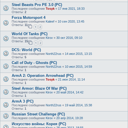
Steel Beasts Pro PE 3.0 (РС)
Последнее сообщение
Tosyk
«
17 янв 2021, 18:33
Ответы:
2
Forza Motorsport 4
Последнее сообщение
Kaleef
«
10 сен 2020, 13:45
Ответы:
11
1
2
World Of Tanks (РС)
Последнее сообщение
Kirov
«
30 окт 2016, 09:10
Ответы:
15
1
2
DCS: World (PC)
Последнее сообщение
North22rus
«
14 июл 2015, 13:15
Ответы:
5
Call of Duty - Ghosts (PC)
Последнее сообщение
North22rus
«
10 июл 2015, 14:59
Ответы:
1
ArmA 2: Operation Arrowhead (PC)
Последнее сообщение
Tosyk
«
21 июн 2014, 11:14
Ответы:
1
Steel Armor: Blaze Of War (PC)
Последнее сообщение
Kirov
«
20 май 2014, 14:42
Ответы:
1
ArmA 3 (РС)
Последнее сообщение
North22rus
«
19 май 2014, 15:38
Ответы:
1
Russian Street Challenge (PC)
Последнее сообщение
Kirov
«
20 апр 2014, 19:28
Искусство войны: Корея (PC)
Последнее сообщение
Kirov
«
28 июн 2013, 18:55