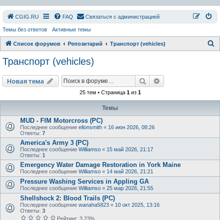
СGIG.RU
FAQ
Связаться с администрацией
Темы без ответов
Активные темы
П
Список форумов
Репозитарий
Транспорт (vehicles)
о
Транспорт (vehicles)
и
с
Поиск
Расширенный пои
Новая тема
к
25 тем • Страница
1
из
1
Темы
MUD - FIM Motorcross (PC)
Последнее сообщение
ellonsmith
«
16 июн 2026, 08:26
Ответы:
7
America's Army 3 (PC)
Последнее сообщение
Williamso
«
15 май 2026, 21:17
Ответы:
1
Emergency Water Damage Restoration in York Maine
Последнее сообщение
Williamso
«
14 май 2026, 21:21
Pressure Washing Services in Appling GA
Последнее сообщение
Williamso
«
25 мар 2026, 21:55
Shellshock 2: Blood Trails (PC)
Последнее сообщение
wanaha5823
«
10 окт 2025, 13:16
Ответы:
3
Рейтинг: 3.23%