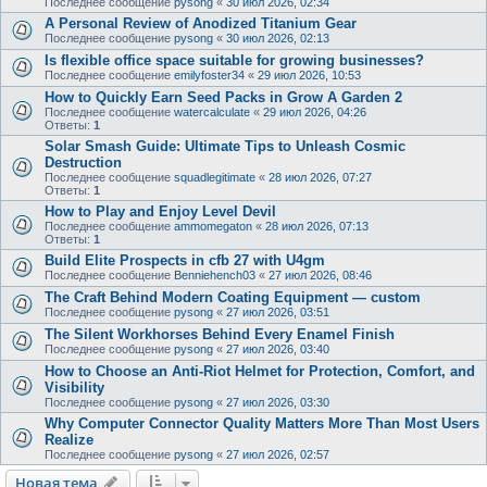
Последнее сообщение
pysong
«
30 июл 2026, 02:34
A Personal Review of Anodized Titanium Gear
Последнее сообщение
pysong
«
30 июл 2026, 02:13
Is flexible office space suitable for growing businesses?
Последнее сообщение
emilyfoster34
«
29 июл 2026, 10:53
How to Quickly Earn Seed Packs in Grow A Garden 2
Последнее сообщение
watercalculate
«
29 июл 2026, 04:26
Ответы:
1
Solar Smash Guide: Ultimate Tips to Unleash Cosmic
Destruction
Последнее сообщение
squadlegitimate
«
28 июл 2026, 07:27
Ответы:
1
How to Play and Enjoy Level Devil
Последнее сообщение
ammomegaton
«
28 июл 2026, 07:13
Ответы:
1
Build Elite Prospects in cfb 27 with U4gm
Последнее сообщение
Benniehench03
«
27 июл 2026, 08:46
The Craft Behind Modern Coating Equipment — custom
Последнее сообщение
pysong
«
27 июл 2026, 03:51
The Silent Workhorses Behind Every Enamel Finish
Последнее сообщение
pysong
«
27 июл 2026, 03:40
How to Choose an Anti-Riot Helmet for Protection, Comfort, and
Visibility
Последнее сообщение
pysong
«
27 июл 2026, 03:30
Why Computer Connector Quality Matters More Than Most Users
Realize
Последнее сообщение
pysong
«
27 июл 2026, 02:57
Новая тема