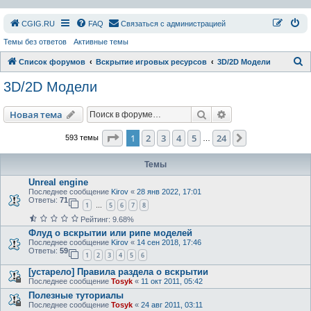
СGIG.RU
FAQ
Связаться с администрацией
Темы без ответов
Активные темы
П
Список форумов
Вскрытие игровых ресурсов
3D/2D Модели
о
3D/2D Модели
и
с
Поиск
Расширенный пои
Новая тема
к
Страница
1
из
24
1
2
3
4
5
24
След.
593 темы
…
Темы
Unreal engine
Последнее сообщение
Kirov
«
28 янв 2022, 17:01
Ответы:
71
1
5
6
7
8
…
Рейтинг: 9.68%
Флуд о вскрытии или рипе моделей
Последнее сообщение
Kirov
«
14 сен 2018, 17:46
Ответы:
59
1
2
3
4
5
6
[устарело] Правила раздела о вскрытии
Последнее сообщение
Tosyk
«
11 окт 2011, 05:42
Полезные туториалы
Последнее сообщение
Tosyk
«
24 авг 2011, 03:11