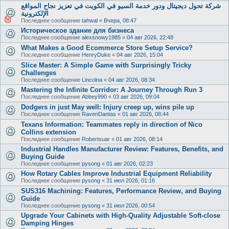
شركة تحول ديجيتال ودور خدمة السيو في الكويت في تعزيز نجاح المواقع
الإلكترونية
Последнее сообщение
tahwal
«
Вчера, 08:47
Историческое здание для бизнеса
Последнее сообщение
alexsnowy1985
«
04 авг 2026, 22:48
What Makes a Good Ecommerce Store Setup Service?
Последнее сообщение
HenryDuke
«
04 авг 2026, 15:04
Slice Master: A Simple Game with Surprisingly Tricky
Challenges
Последнее сообщение
Lincolna
«
04 авг 2026, 08:34
Mastering the Infinite Corridor: A Journey Through Run 3
Последнее сообщение
Abbey990
«
03 авг 2026, 09:04
Dodgers in just May well: Injury creep up, wins pile up
Последнее сообщение
RavenDantas
«
01 авг 2026, 08:44
Texans Information: Teammates reply in direction of Nico
Collins extension
Последнее сообщение
Robertsuar
«
01 авг 2026, 08:14
Industrial Handles Manufacturer Review: Features, Benefits, and
Buying Guide
Последнее сообщение
pysong
«
01 авг 2026, 02:23
How Rotary Cables Improve Industrial Equipment Reliability
Последнее сообщение
pysong
«
31 июл 2026, 01:16
SUS316 Machining: Features, Performance Review, and Buying
Guide
Последнее сообщение
pysong
«
31 июл 2026, 00:54
Upgrade Your Cabinets with High-Quality Adjustable Soft-close
Damping Hinges