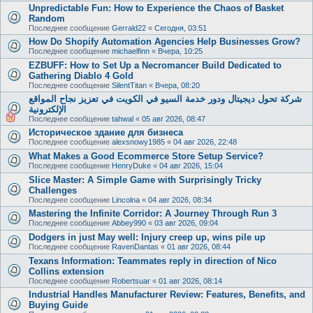
Unpredictable Fun: How to Experience the Chaos of Basket
Random
Последнее сообщение
Gerrald22
«
Сегодня, 03:51
How Do Shopify Automation Agencies Help Businesses Grow?
Последнее сообщение
michaelfinn
«
Вчера, 10:25
EZBUFF: How to Set Up a Necromancer Build Dedicated to
Gathering Diablo 4 Gold
Последнее сообщение
SilentTitan
«
Вчера, 08:20
شركة تحول ديجيتال ودور خدمة السيو في الكويت في تعزيز نجاح المواقع
الإلكترونية
Последнее сообщение
tahwal
«
05 авг 2026, 08:47
Историческое здание для бизнеса
Последнее сообщение
alexsnowy1985
«
04 авг 2026, 22:48
What Makes a Good Ecommerce Store Setup Service?
Последнее сообщение
HenryDuke
«
04 авг 2026, 15:04
Slice Master: A Simple Game with Surprisingly Tricky
Challenges
Последнее сообщение
Lincolna
«
04 авг 2026, 08:34
Mastering the Infinite Corridor: A Journey Through Run 3
Последнее сообщение
Abbey990
«
03 авг 2026, 09:04
Dodgers in just May well: Injury creep up, wins pile up
Последнее сообщение
RavenDantas
«
01 авг 2026, 08:44
Texans Information: Teammates reply in direction of Nico
Collins extension
Последнее сообщение
Robertsuar
«
01 авг 2026, 08:14
Industrial Handles Manufacturer Review: Features, Benefits, and
Buying Guide