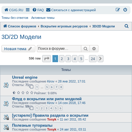
СGIG.RU
FAQ
Связаться с администрацией
Темы без ответов
Активные темы
П
Список форумов
Вскрытие игровых ресурсов
3D/2D Модели
о
3D/2D Модели
и
с
Поиск
Расширенный пои
Новая тема
к
Страница
1
из
24
1
2
3
4
5
24
След.
596 тем
…
Темы
Unreal engine
Последнее сообщение
Kirov
«
28 янв 2022, 17:01
Ответы:
71
1
5
6
7
8
…
Рейтинг: 9.68%
Флуд о вскрытии или рипе моделей
Последнее сообщение
Kirov
«
14 сен 2018, 17:46
Ответы:
59
1
2
3
4
5
6
[устарело] Правила раздела о вскрытии
Последнее сообщение
Tosyk
«
11 окт 2011, 05:42
Полезные туториалы
Последнее сообщение
Tosyk
«
24 авг 2011, 03:11