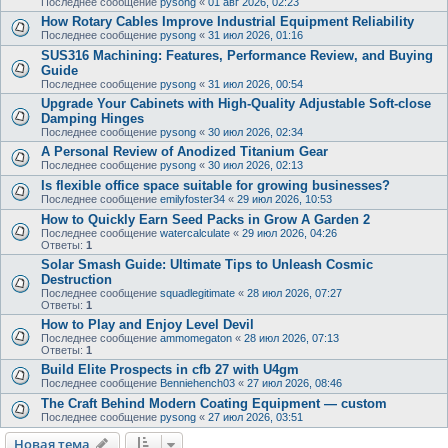
Последнее сообщение
pysong
«
01 авг 2026, 02:23
How Rotary Cables Improve Industrial Equipment Reliability
Последнее сообщение
pysong
«
31 июл 2026, 01:16
SUS316 Machining: Features, Performance Review, and Buying
Guide
Последнее сообщение
pysong
«
31 июл 2026, 00:54
Upgrade Your Cabinets with High-Quality Adjustable Soft-close
Damping Hinges
Последнее сообщение
pysong
«
30 июл 2026, 02:34
A Personal Review of Anodized Titanium Gear
Последнее сообщение
pysong
«
30 июл 2026, 02:13
Is flexible office space suitable for growing businesses?
Последнее сообщение
emilyfoster34
«
29 июл 2026, 10:53
How to Quickly Earn Seed Packs in Grow A Garden 2
Последнее сообщение
watercalculate
«
29 июл 2026, 04:26
Ответы:
1
Solar Smash Guide: Ultimate Tips to Unleash Cosmic
Destruction
Последнее сообщение
squadlegitimate
«
28 июл 2026, 07:27
Ответы:
1
How to Play and Enjoy Level Devil
Последнее сообщение
ammomegaton
«
28 июл 2026, 07:13
Ответы:
1
Build Elite Prospects in cfb 27 with U4gm
Последнее сообщение
Benniehench03
«
27 июл 2026, 08:46
The Craft Behind Modern Coating Equipment — custom
Последнее сообщение
pysong
«
27 июл 2026, 03:51
Новая тема