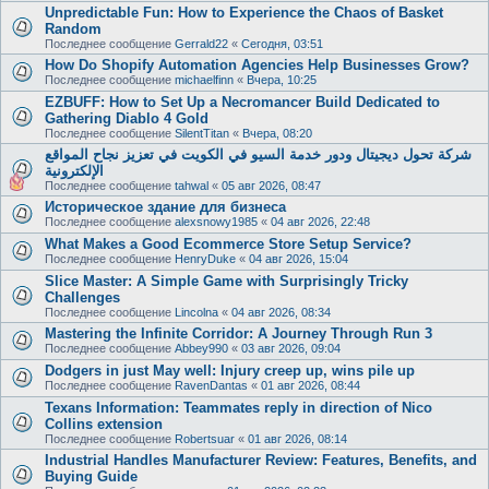
Unpredictable Fun: How to Experience the Chaos of Basket
Random
Последнее сообщение
Gerrald22
«
Сегодня, 03:51
How Do Shopify Automation Agencies Help Businesses Grow?
Последнее сообщение
michaelfinn
«
Вчера, 10:25
EZBUFF: How to Set Up a Necromancer Build Dedicated to
Gathering Diablo 4 Gold
Последнее сообщение
SilentTitan
«
Вчера, 08:20
شركة تحول ديجيتال ودور خدمة السيو في الكويت في تعزيز نجاح المواقع
الإلكترونية
Последнее сообщение
tahwal
«
05 авг 2026, 08:47
Историческое здание для бизнеса
Последнее сообщение
alexsnowy1985
«
04 авг 2026, 22:48
What Makes a Good Ecommerce Store Setup Service?
Последнее сообщение
HenryDuke
«
04 авг 2026, 15:04
Slice Master: A Simple Game with Surprisingly Tricky
Challenges
Последнее сообщение
Lincolna
«
04 авг 2026, 08:34
Mastering the Infinite Corridor: A Journey Through Run 3
Последнее сообщение
Abbey990
«
03 авг 2026, 09:04
Dodgers in just May well: Injury creep up, wins pile up
Последнее сообщение
RavenDantas
«
01 авг 2026, 08:44
Texans Information: Teammates reply in direction of Nico
Collins extension
Последнее сообщение
Robertsuar
«
01 авг 2026, 08:14
Industrial Handles Manufacturer Review: Features, Benefits, and
Buying Guide