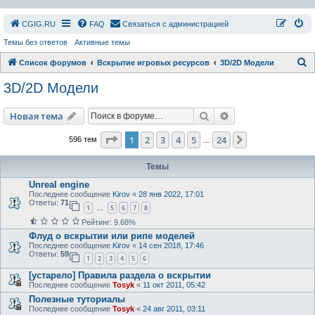
СGIG.RU
FAQ
Связаться с администрацией
Темы без ответов
Активные темы
П
Список форумов
Вскрытие игровых ресурсов
3D/2D Модели
о
3D/2D Модели
и
с
Поиск
Расширенный пои
Новая тема
к
Страница
1
из
24
1
2
3
4
5
24
След.
596 тем
…
Темы
Unreal engine
Последнее сообщение
Kirov
«
28 янв 2022, 17:01
Ответы:
71
1
5
6
7
8
…
Рейтинг: 9.68%
Флуд о вскрытии или рипе моделей
Последнее сообщение
Kirov
«
14 сен 2018, 17:46
Ответы:
59
1
2
3
4
5
6
[устарело] Правила раздела о вскрытии
Последнее сообщение
Tosyk
«
11 окт 2011, 05:42
Полезные туториалы
Последнее сообщение
Tosyk
«
24 авг 2011, 03:11