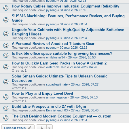
Последнее сообщение
pysong
«
01 авг 2026, 02:23
How Rotary Cables Improve Industrial Equipment Reliability
Последнее сообщение
pysong
«
31 июл 2026, 01:16
SUS316 Machining: Features, Performance Review, and Buying
Guide
Последнее сообщение
pysong
«
31 июл 2026, 00:54
Upgrade Your Cabinets with High-Quality Adjustable Soft-close
Damping Hinges
Последнее сообщение
pysong
«
30 июл 2026, 02:34
A Personal Review of Anodized Titanium Gear
Последнее сообщение
pysong
«
30 июл 2026, 02:13
Is flexible office space suitable for growing businesses?
Последнее сообщение
emilyfoster34
«
29 июл 2026, 10:53
How to Quickly Earn Seed Packs in Grow A Garden 2
Последнее сообщение
watercalculate
«
29 июл 2026, 04:26
Ответы:
1
Solar Smash Guide: Ultimate Tips to Unleash Cosmic
Destruction
Последнее сообщение
squadlegitimate
«
28 июл 2026, 07:27
Ответы:
1
How to Play and Enjoy Level Devil
Последнее сообщение
ammomegaton
«
28 июл 2026, 07:13
Ответы:
1
Build Elite Prospects in cfb 27 with U4gm
Последнее сообщение
Benniehench03
«
27 июл 2026, 08:46
The Craft Behind Modern Coating Equipment — custom
Последнее сообщение
pysong
«
27 июл 2026, 03:51
Новая тема