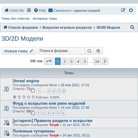
СGIG.RU
FAQ
Связаться с администрацией
Темы без ответов
Активные темы
П
Список форумов
Вскрытие игровых ресурсов
3D/2D Модели
о
3D/2D Модели
и
с
Поиск
Расширенный пои
Новая тема
к
Страница
1
из
24
1
2
3
4
5
24
След.
595 тем
…
Темы
Unreal engine
Последнее сообщение
Kirov
«
28 янв 2022, 17:01
Ответы:
71
1
5
6
7
8
…
Рейтинг: 9.68%
Флуд о вскрытии или рипе моделей
Последнее сообщение
Kirov
«
14 сен 2018, 17:46
Ответы:
59
1
2
3
4
5
6
[устарело] Правила раздела о вскрытии
Последнее сообщение
Tosyk
«
11 окт 2011, 05:42
Полезные туториалы
Последнее сообщение
Tosyk
«
24 авг 2011, 03:11