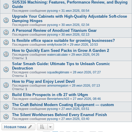
SUS316 Machining: Features, Performance Review, and Buying
Guide
Последнее сообщение
pysong
«
31 июл 2026, 00:54
Upgrade Your Cabinets with High-Quality Adjustable Soft-close
Damping Hinges
Последнее сообщение
pysong
«
30 июл 2026, 02:34
A Personal Review of Anodized Titanium Gear
Последнее сообщение
pysong
«
30 июл 2026, 02:13
Is flexible office space suitable for growing businesses?
Последнее сообщение
emilyfoster34
«
29 июл 2026, 10:53
How to Quickly Earn Seed Packs in Grow A Garden 2
Последнее сообщение
watercalculate
«
29 июл 2026, 04:26
Ответы:
1
Solar Smash Guide: Ultimate Tips to Unleash Cosmic
Destruction
Последнее сообщение
squadlegitimate
«
28 июл 2026, 07:27
Ответы:
1
How to Play and Enjoy Level Devil
Последнее сообщение
ammomegaton
«
28 июл 2026, 07:13
Ответы:
1
Build Elite Prospects in cfb 27 with U4gm
Последнее сообщение
Benniehench03
«
27 июл 2026, 08:46
The Craft Behind Modern Coating Equipment — custom
Последнее сообщение
pysong
«
27 июл 2026, 03:51
The Silent Workhorses Behind Every Enamel Finish
Последнее сообщение
pysong
«
27 июл 2026, 03:40
Новая тема