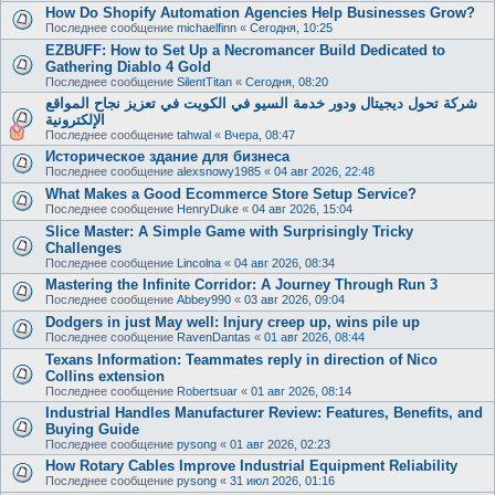
How Do Shopify Automation Agencies Help Businesses Grow?
Последнее сообщение
michaelfinn
«
Сегодня, 10:25
EZBUFF: How to Set Up a Necromancer Build Dedicated to
Gathering Diablo 4 Gold
Последнее сообщение
SilentTitan
«
Сегодня, 08:20
شركة تحول ديجيتال ودور خدمة السيو في الكويت في تعزيز نجاح المواقع
الإلكترونية
Последнее сообщение
tahwal
«
Вчера, 08:47
Историческое здание для бизнеса
Последнее сообщение
alexsnowy1985
«
04 авг 2026, 22:48
What Makes a Good Ecommerce Store Setup Service?
Последнее сообщение
HenryDuke
«
04 авг 2026, 15:04
Slice Master: A Simple Game with Surprisingly Tricky
Challenges
Последнее сообщение
Lincolna
«
04 авг 2026, 08:34
Mastering the Infinite Corridor: A Journey Through Run 3
Последнее сообщение
Abbey990
«
03 авг 2026, 09:04
Dodgers in just May well: Injury creep up, wins pile up
Последнее сообщение
RavenDantas
«
01 авг 2026, 08:44
Texans Information: Teammates reply in direction of Nico
Collins extension
Последнее сообщение
Robertsuar
«
01 авг 2026, 08:14
Industrial Handles Manufacturer Review: Features, Benefits, and
Buying Guide
Последнее сообщение
pysong
«
01 авг 2026, 02:23
How Rotary Cables Improve Industrial Equipment Reliability
Последнее сообщение
pysong
«
31 июл 2026, 01:16