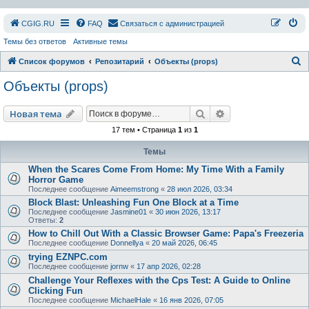
СGIG.RU
FAQ
Связаться с администрацией
Темы без ответов
Активные темы
П
Список форумов
Репозитарий
Объекты (props)
о
Объекты (props)
и
с
Поиск
Расширенный пои
Новая тема
к
17 тем • Страница
1
из
1
Темы
When the Scares Come From Home: My Time With a Family
Horror Game
Последнее сообщение
Aimeemstrong
«
28 июл 2026, 03:34
Block Blast: Unleashing Fun One Block at a Time
Последнее сообщение
Jasmine01
«
30 июн 2026, 13:17
Ответы:
2
How to Chill Out With a Classic Browser Game: Papa's Freezeria
Последнее сообщение
Donnellya
«
20 май 2026, 06:45
trying EZNPC.com
Последнее сообщение
jornw
«
17 апр 2026, 02:28
Challenge Your Reflexes with the Cps Test: A Guide to Online
Clicking Fun
Последнее сообщение
MichaelHale
«
16 янв 2026, 07:05