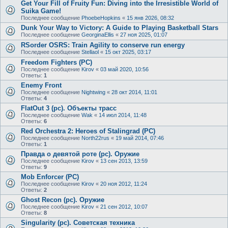
Get Your Fill of Fruity Fun: Diving into the Irresistible World of
Suika Game!
Последнее сообщение
PhoebeHopkins
«
15 янв 2026, 08:32
Dunk Your Way to Victory: A Guide to Playing Basketball Stars
Последнее сообщение
GeorginaEllis
«
27 ноя 2025, 01:07
RSorder OSRS: Train Agility to conserve run energy
Последнее сообщение
Stellaol
«
15 окт 2025, 03:17
Freedom Fighters (PC)
Последнее сообщение
Kirov
«
03 май 2020, 10:56
Ответы:
1
Enemy Front
Последнее сообщение
Nightwing
«
28 окт 2014, 11:01
Ответы:
4
FlatOut 3 (pc). Объекты трасс
Последнее сообщение
Wak
«
14 июл 2014, 11:48
Ответы:
6
Red Orchestra 2: Heroes of Stalingrad (PC)
Последнее сообщение
North22rus
«
19 май 2014, 07:46
Ответы:
1
Правда о девятой роте (pc). Оружие
Последнее сообщение
Kirov
«
13 сен 2013, 13:59
Ответы:
9
Mob Enforcer (PC)
Последнее сообщение
Kirov
«
20 ноя 2012, 11:24
Ответы:
2
Ghost Recon (pc). Оружие
Последнее сообщение
Kirov
«
21 сен 2012, 10:07
Ответы:
8
Singularity (pc). Советская техника