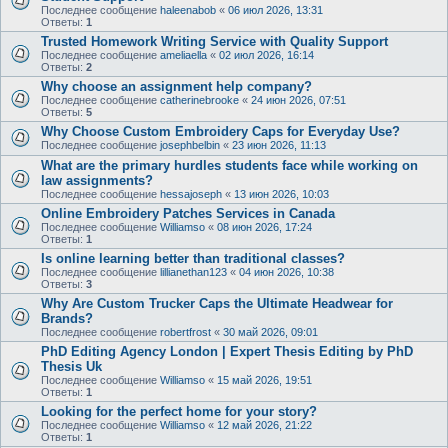
Последнее сообщение
haleenabob
«
06 июл 2026, 13:31
Ответы:
1
Trusted Homework Writing Service with Quality Support
Последнее сообщение
ameliaella
«
02 июл 2026, 16:14
Ответы:
2
Why choose an assignment help company?
Последнее сообщение
catherinebrooke
«
24 июн 2026, 07:51
Ответы:
5
Why Choose Custom Embroidery Caps for Everyday Use?
Последнее сообщение
josephbelbin
«
23 июн 2026, 11:13
What are the primary hurdles students face while working on
law assignments?
Последнее сообщение
hessajoseph
«
13 июн 2026, 10:03
Online Embroidery Patches Services in Canada
Последнее сообщение
Williamso
«
08 июн 2026, 17:24
Ответы:
1
Is online learning better than traditional classes?
Последнее сообщение
lillianethan123
«
04 июн 2026, 10:38
Ответы:
3
Why Are Custom Trucker Caps the Ultimate Headwear for
Brands?
Последнее сообщение
robertfrost
«
30 май 2026, 09:01
PhD Editing Agency London | Expert Thesis Editing by PhD
Thesis Uk
Последнее сообщение
Williamso
«
15 май 2026, 19:51
Ответы:
1
Looking for the perfect home for your story?
Последнее сообщение
Williamso
«
12 май 2026, 21:22
Ответы:
1