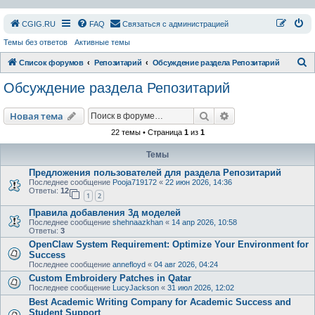
СGIG.RU
FAQ
Связаться с администрацией
Темы без ответов
Активные темы
П
Список форумов
Репозитарий
Обсуждение раздела Репозитарий
о
Обсуждение раздела Репозитарий
и
с
Поиск
Расширенный пои
Новая тема
к
22 темы • Страница
1
из
1
Темы
Предложения пользователей для раздела Репозитарий
Последнее сообщение
Pooja719172
«
22 июн 2026, 14:36
Ответы:
12
1
2
Правила добавления 3д моделей
Последнее сообщение
shehnaazkhan
«
14 апр 2026, 10:58
Ответы:
3
OpenClaw System Requirement: Optimize Your Environment for
Success
Последнее сообщение
annefloyd
«
04 авг 2026, 04:24
Custom Embroidery Patches in Qatar
Последнее сообщение
LucyJackson
«
31 июл 2026, 12:02
Best Academic Writing Company for Academic Success and
Student Support