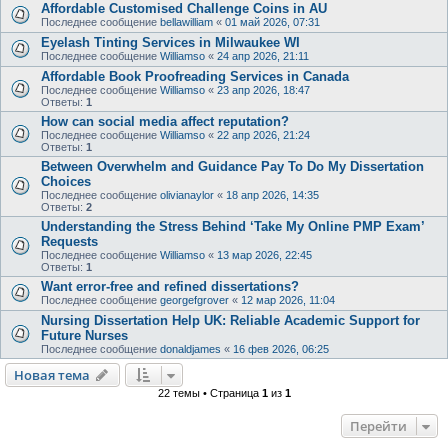
Affordable Customised Challenge Coins in AU
Последнее сообщение
bellawilliam
«
01 май 2026, 07:31
Eyelash Tinting Services in Milwaukee WI
Последнее сообщение
Williamso
«
24 апр 2026, 21:11
Affordable Book Proofreading Services in Canada
Последнее сообщение
Williamso
«
23 апр 2026, 18:47
Ответы:
1
How can social media affect reputation?
Последнее сообщение
Williamso
«
22 апр 2026, 21:24
Ответы:
1
Between Overwhelm and Guidance Pay To Do My Dissertation
Choices
Последнее сообщение
olivianaylor
«
18 апр 2026, 14:35
Ответы:
2
Understanding the Stress Behind ‘Take My Online PMP Exam’
Requests
Последнее сообщение
Williamso
«
13 мар 2026, 22:45
Ответы:
1
Want error-free and refined dissertations?
Последнее сообщение
georgefgrover
«
12 мар 2026, 11:04
Nursing Dissertation Help UK: Reliable Academic Support for
Future Nurses
Последнее сообщение
donaldjames
«
16 фев 2026, 06:25
Новая тема
22 темы • Страница
1
из
1
Перейти