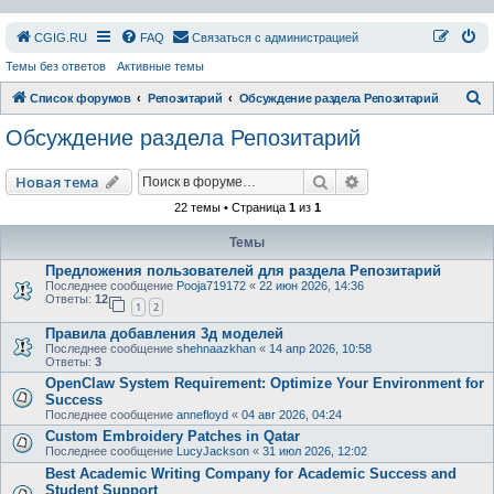
СGIG.RU
FAQ
Связаться с администрацией
Темы без ответов
Активные темы
П
Список форумов
Репозитарий
Обсуждение раздела Репозитарий
о
Обсуждение раздела Репозитарий
и
с
Поиск
Расширенный пои
Новая тема
к
22 темы • Страница
1
из
1
Темы
Предложения пользователей для раздела Репозитарий
Последнее сообщение
Pooja719172
«
22 июн 2026, 14:36
Ответы:
12
1
2
Правила добавления 3д моделей
Последнее сообщение
shehnaazkhan
«
14 апр 2026, 10:58
Ответы:
3
OpenClaw System Requirement: Optimize Your Environment for
Success
Последнее сообщение
annefloyd
«
04 авг 2026, 04:24
Custom Embroidery Patches in Qatar
Последнее сообщение
LucyJackson
«
31 июл 2026, 12:02
Best Academic Writing Company for Academic Success and
Student Support