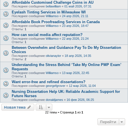
Affordable Customised Challenge Coins in AU
Последнее сообщение
bellawilliam
«
01 май 2026, 07:31
Eyelash Tinting Services in Milwaukee WI
Последнее сообщение
Williamso
«
24 апр 2026, 21:11
Affordable Book Proofreading Services in Canada
Последнее сообщение
Williamso
«
23 апр 2026, 18:47
Ответы:
1
How can social media affect reputation?
Последнее сообщение
Williamso
«
22 апр 2026, 21:24
Ответы:
1
Between Overwhelm and Guidance Pay To Do My Dissertation
Choices
Последнее сообщение
olivianaylor
«
18 апр 2026, 14:35
Ответы:
2
Understanding the Stress Behind ‘Take My Online PMP Exam’
Requests
Последнее сообщение
Williamso
«
13 мар 2026, 22:45
Ответы:
1
Want error-free and refined dissertations?
Последнее сообщение
georgefgrover
«
12 мар 2026, 11:04
Nursing Dissertation Help UK: Reliable Academic Support for
Future Nurses
Последнее сообщение
donaldjames
«
16 фев 2026, 06:25
Новая тема
22 темы • Страница
1
из
1
Перейти