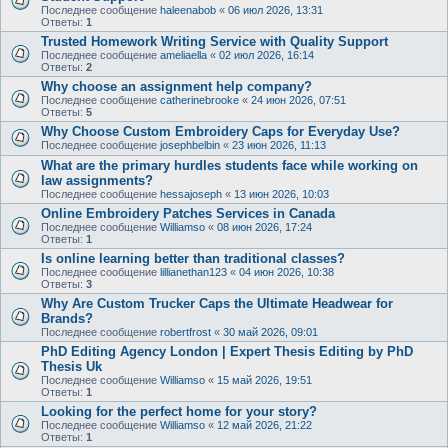
Последнее сообщение
haleenabob
«
06 июл 2026, 13:31
Ответы:
1
Trusted Homework Writing Service with Quality Support
Последнее сообщение
ameliaella
«
02 июл 2026, 16:14
Ответы:
2
Why choose an assignment help company?
Последнее сообщение
catherinebrooke
«
24 июн 2026, 07:51
Ответы:
5
Why Choose Custom Embroidery Caps for Everyday Use?
Последнее сообщение
josephbelbin
«
23 июн 2026, 11:13
What are the primary hurdles students face while working on
law assignments?
Последнее сообщение
hessajoseph
«
13 июн 2026, 10:03
Online Embroidery Patches Services in Canada
Последнее сообщение
Williamso
«
08 июн 2026, 17:24
Ответы:
1
Is online learning better than traditional classes?
Последнее сообщение
lillianethan123
«
04 июн 2026, 10:38
Ответы:
3
Why Are Custom Trucker Caps the Ultimate Headwear for
Brands?
Последнее сообщение
robertfrost
«
30 май 2026, 09:01
PhD Editing Agency London | Expert Thesis Editing by PhD
Thesis Uk
Последнее сообщение
Williamso
«
15 май 2026, 19:51
Ответы:
1
Looking for the perfect home for your story?
Последнее сообщение
Williamso
«
12 май 2026, 21:22
Ответы:
1