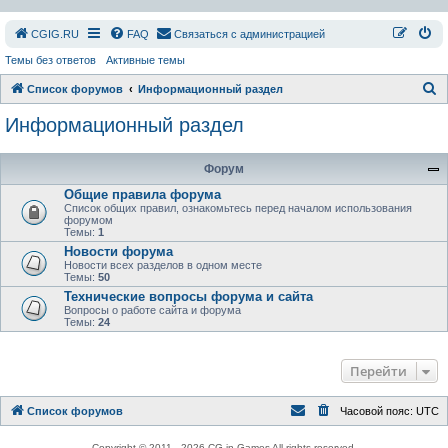
СGIG.RU
FAQ
Связаться с администрацией
Темы без ответов
Активные темы
П
Список форумов
Информационный раздел
о
Информационный раздел
и
с
Форум
к
Общие правила форума
Список общих правил, ознакомьтесь перед началом использования
форумом
Темы:
1
Новости форума
Новости всех разделов в одном месте
Темы:
50
Технические вопросы форума и сайта
Вопросы о работе сайта и форума
Темы:
24
Перейти
Список форумов
Часовой пояс:
UTC
Copyright © 2011 - 2026 CG in Games All rights reserved.