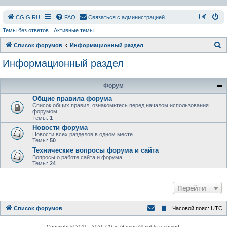
СGIG.RU
FAQ
Связаться с администрацией
Темы без ответов
Активные темы
П
Список форумов
Информационный раздел
о
Информационный раздел
и
с
Форум
к
Общие правила форума
Список общих правил, ознакомьтесь перед началом использования
форумом
Темы:
1
Новости форума
Новости всех разделов в одном месте
Темы:
50
Технические вопросы форума и сайта
Вопросы о работе сайта и форума
Темы:
24
Перейти
Список форумов
Часовой пояс:
UTC
Copyright © 2011 - 2026 CG in Games All rights reserved.