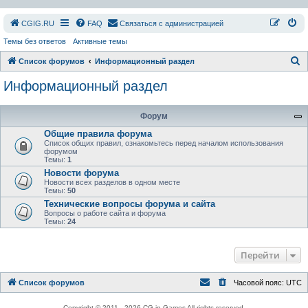
СGIG.RU
FAQ
Связаться с администрацией
Темы без ответов
Активные темы
П
Список форумов
Информационный раздел
о
Информационный раздел
и
с
Форум
к
Общие правила форума
Список общих правил, ознакомьтесь перед началом использования
форумом
Темы:
1
Новости форума
Новости всех разделов в одном месте
Темы:
50
Технические вопросы форума и сайта
Вопросы о работе сайта и форума
Темы:
24
Перейти
Список форумов
Часовой пояс:
UTC
Copyright © 2011 - 2026 CG in Games All rights reserved.