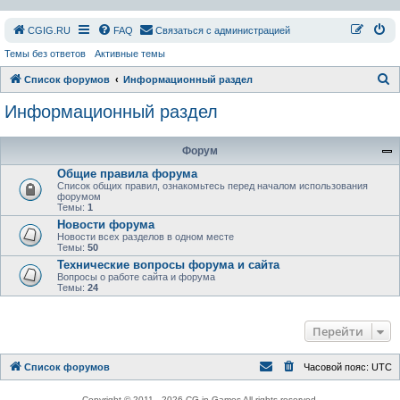
СGIG.RU
FAQ
Связаться с администрацией
Темы без ответов
Активные темы
П
Список форумов
Информационный раздел
о
Информационный раздел
и
с
Форум
к
Общие правила форума
Список общих правил, ознакомьтесь перед началом использования
форумом
Темы:
1
Новости форума
Новости всех разделов в одном месте
Темы:
50
Технические вопросы форума и сайта
Вопросы о работе сайта и форума
Темы:
24
Перейти
Список форумов
Часовой пояс:
UTC
Copyright © 2011 - 2026 CG in Games All rights reserved.