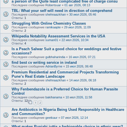
a person of the Quite least complicated free of charge consu
Последнее сообщение
Robertsuar
«
01 авг 2026, 08:13
TBL: What your self will need in direction of comprehend
Последнее сообщение
shehnaazkhan
«
30 июл 2026, 05:46
Ответы:
1
Struggling With Online Chemistry Classes
Последнее сообщение
ramikaapte
«
29 июл 2026, 11:09
Ответы:
2
Wikipedia Notability Assessment Services in the USA
Последнее сообщение
suman01
«
22 июл 2026, 10:34
Ответы:
4
Is a Peach Salwar Suit a good choice for weddings and festive
occasions?
Последнее сообщение
gulbhaharindia
«
16 июл 2026, 07:21
find best cv writing service in ireland
Последнее сообщение
AdrianByrne
«
15 июл 2026, 06:48
Premium Residential and Commercial Projects Transforming
Pune’s Real Estate Landscape
Последнее сообщение
shehnaazkhan
«
14 июл 2026, 06:18
Ответы:
2
Why Fenbendazole is a Preferred Choice for Human Parasite
Control
Последнее сообщение
bakihanama
«
10 июл 2026, 11:58
Ответы:
12
1
2
Are Antibiotics in Nigeria Being Used Responsibly in Healthcare
and Communities?
Последнее сообщение
geetkaur
«
07 июл 2026, 12:14
Ответы:
1
What makes Punjabi juttis a fashionable choice in ethnic wear?