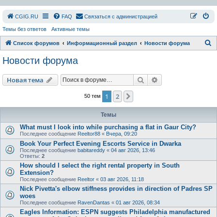
СGIG.RU
FAQ
Связаться с администрацией
Темы без ответов
Активные темы
П
Список форумов
Информационный раздел
Новости форума
о
Новости форума
и
с
Поиск
Расширенный пои
Новая тема
к
1
2
След.
50 тем
Темы
What must I look into while purchasing a flat in Gaur City?
Последнее сообщение
Reeltor88
«
Вчера, 09:20
Book Your Perfect Evening Escorts Service in Dwarka
Последнее сообщение
babitareddy
«
04 авг 2026, 13:46
Ответы:
2
How should I select the right rental property in South
Extension?
Последнее сообщение
Reeltor
«
03 авг 2026, 11:18
Nick Pivetta's elbow stiffness provides in direction of Padres SP
woes
Последнее сообщение
RavenDantas
«
01 авг 2026, 08:34
Eagles Information: ESPN suggests Philadelphia manufactured