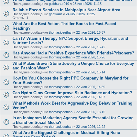
Последнее сообщение
gulbhahar010
«
25 июн 2026, 11:15
Reliable Escort Services in Mahipalpur Near Airport Area
Последнее сообщение
geetkaur
«
24 июн 2026, 13:25
Ответы:
1
What Are the Best Action Thriller Books for Fast-Paced
Reading?
Последнее сообщение
thomasjoeethan
«
22 июн 2026, 16:57
Can IV Vitamin Therapy NYC Support Energy, Hydration, and
Nutrient Levels?
Последнее сообщение
thomasjoeethan
«
22 июн 2026, 15:42
Has Anyone Had a Positive Experience With Friends4Prisoners?
Последнее сообщение
thomasjoeethan
«
22 июн 2026, 15:26
What Makes Brown Stone Jewelry a Unique Choice for Everyday
and Fashion Wear?
Последнее сообщение
thomasjoeethan
«
22 июн 2026, 15:14
How Do You Choose the Right PPC Company in Maryland for
Your Business?
Последнее сообщение
thomasjoeethan
«
22 июн 2026, 14:59
Can Hydra Glow Cream Improve Skin Radiance and Hydration?
Последнее сообщение
thomasjoeethan
«
22 июн 2026, 14:07
What Methods Work Best for Aggressive Dog Behavior Training
Venice?
Последнее сообщение
thomasjoeethan
«
22 июн 2026, 13:15
Is an Instagram Marketing Agency Seattle Essential for Growing
a Brand on Social Media?
Последнее сообщение
thomasjoeethan
«
22 июн 2026, 12:22
What Are the Biggest Challenges in Medical Billing Reno